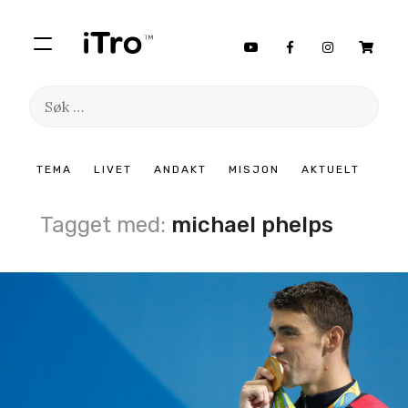
Søk
etter:
Hopp
TEMA
LIVET
ANDAKT
MISJON
AKTUELT
til
innhold
Tagget med:
michael phelps