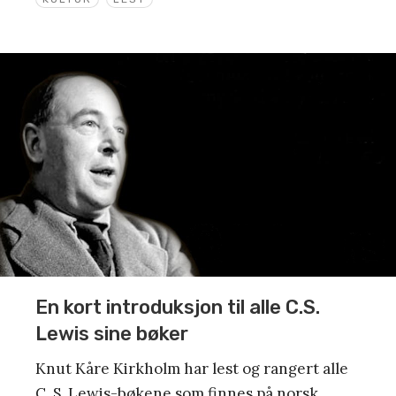
En kort introduksjon til alle C.S.
Lewis sine bøker
Knut Kåre Kirkholm har lest og rangert alle
C. S. Lewis-bøkene som finnes på norsk.