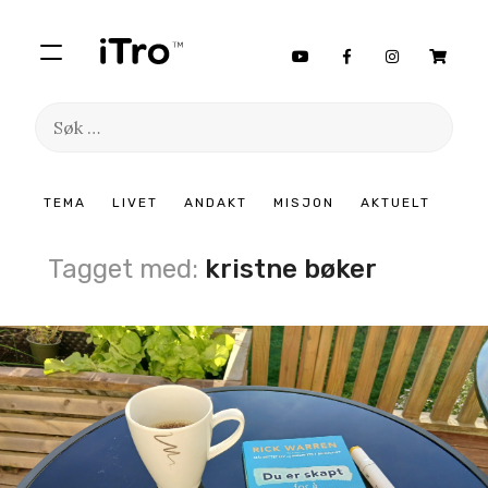
Søk
etter:
Hopp
TEMA
LIVET
ANDAKT
MISJON
AKTUELT
til
innhold
Tagget med:
kristne bøker