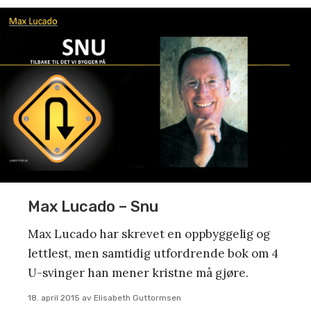
Max Lucado – Snu
Max Lucado har skrevet en oppbyggelig og
lettlest, men samtidig utfordrende bok om 4
U-svinger han mener kristne må gjøre.
18. april 2015
av
Elisabeth Guttormsen