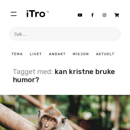
Søk
etter:
Hopp
TEMA
LIVET
ANDAKT
MISJON
AKTUELT
til
innhold
Tagget med:
kan kristne bruke
humor?