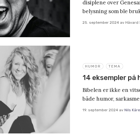
disiplene over Genesar
belysning som ble bru
25. september 2024
av
Håvard 
HUMOR
TEMA
14 eksempler på h
Bibelen er ikke en vit
både humor, sarkasme, 
19. september 2024
av
Nils Kår