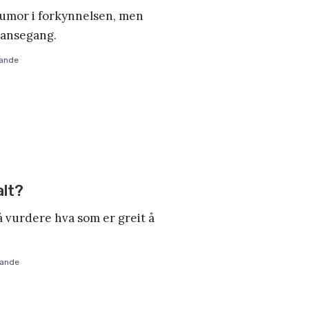
humor i forkynnelsen, men
lansegang.
ande
alt?
 å vurdere hva som er greit å
Sande