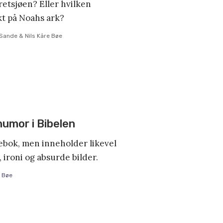
etsjøen? Eller hvilken
kt på Noahs ark?
Sande & Nils Kåre Bøe
umor i Bibelen
sebok, men inneholder likevel
ironi og absurde bilder.
e Bøe