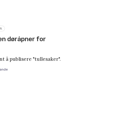
A
n døråpner for
nt å publisere "tullesaker".
ande