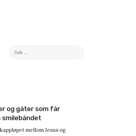
Søk
etter:
er og gåter som får
på smilebåndet
kappløpet mellom Jesus og