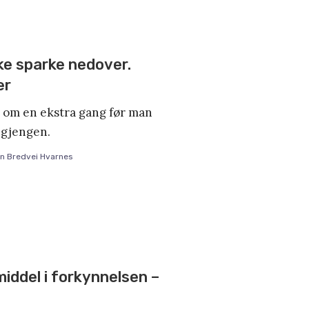
ke sparke nedover.
er
g om en ekstra gang før man
egjengen.
n Bredvei Hvarnes
iddel i forkynnelsen –