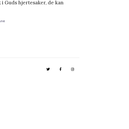
kk i Guds hjertesaker, de kan
sne