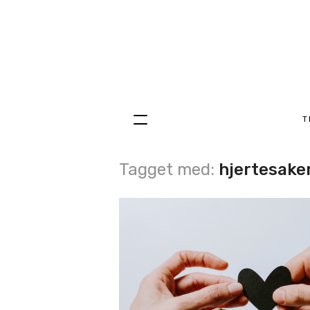
T
Hopp
til
innhold
Tagget med:
hjertesake