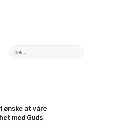
Søk
etter:
 vi ønske at våre
chet med Guds