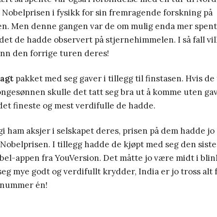
 Nobelprisen i fysikk for sin fremragende forskning på
n. Men denne gangen var de om mulig enda mer spent
 det de hadde observert på stjernehimmelen. I så fall vi
nn den forrige turen deres!
sagt
pakket med seg gaver i tillegg til finstasen. Hvis de 
ongesønnen skulle det tatt seg bra ut å komme uten ga
 det fineste og mest verdifulle de hadde.
 gi ham aksjer i selskapet deres, prisen på dem hadde jo 
k Nobelprisen. I tillegg hadde de kjøpt med seg den sist
ibel-appen fra YouVersion. Det måtte jo være midt i blink
g mye godt og verdifullt krydder, India er jo tross alt 
 nummer én!