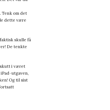
. Tenk om det
lle dette være
faktisk skulle få
ver! De tenkte
skutt i været
e iPad-utgaven,
en! Og til sist
fortsatt