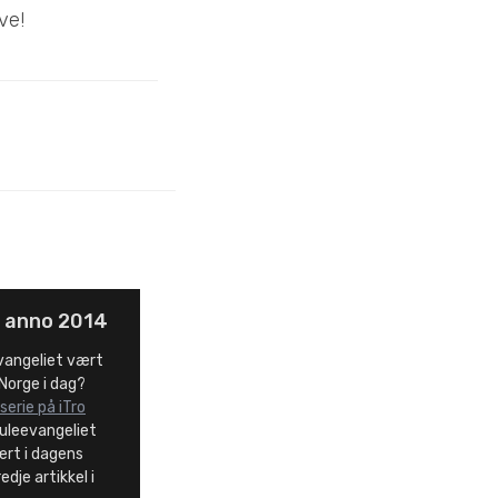
ve!
t anno 2014
vangeliet vært
 Norge i dag?
serie på iTro
 juleevangeliet
ært i dagens
dje artikkel i