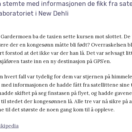
 stemte med informasjonen de fikk fra sate
 laboratoriet i New Dehli
Gardermoen ba de taxien sette kursen mot slottet. De 
ære der en kongesønn måtte bli født? Overraskelsen bl
t forstod at det ikke var der han lå. Det var selvsagt lit
sjåføren taste inn en ny destinasjon på GPS’en.
 hvert fall var tydelig for dem var stjernen på himmel
 med informasjonen de hadde fått fra satellittene sine ti
adde skiftet på seg finstasen på flyet, og hadde gaven
til stedet der kongesønnen lå. Alle tre var nå sikre på a
ne til det største de noen gang kom til å oppleve.
ikipedia