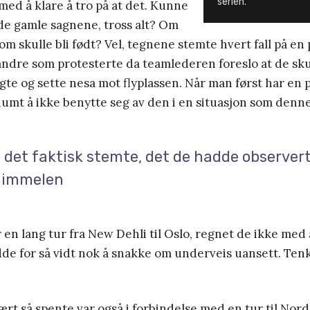
serien.
med å klare å tro på at det. Kunne
de gamle sagnene, tross alt? Om
 skulle bli født? Vel, tegnene stemte hvert fall på en p
 andre som protesterte da teamlederen foreslo at de sk
gte og sette nesa mot flyplassen. Når man først har en p
r dumt å ikke benytte seg av den i en situasjon som denne
det faktisk stemte, det de hadde observer
himmelen
 en lang tur fra New Dehli til Oslo, regnet de ikke med 
dde for så vidt nok å snakke om underveis uansett. Te
ært så spente var også i forbindelse med en tur til Nord