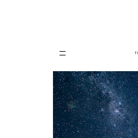
T
Hopp
til
innhold