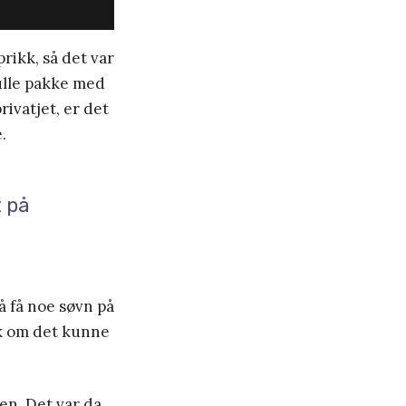
rikk, så det var
ulle pakke med
rivatjet, er det
.
t på
å få noe søvn på
nk om det kunne
en. Det var da