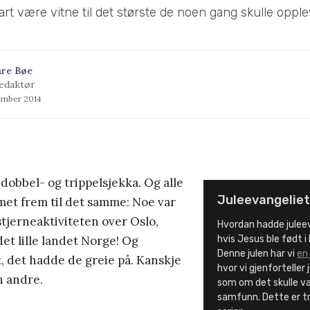
art være vitne til det største de noen gang skulle opple
åre Bøe
edaktør
ember 2014
obbel- og trippelsjekka. Og alle
Juleevangelie
et frem til det samme: Noe var
tjerneaktiviteten over Oslo,
Hvordan hadde julee
et lille landet Norge! Og
hvis Jesus ble født i
Denne julen har vi
en 
t, det hadde de greie på. Kanskje
hvor vi gjenforteller
 andre.
som om det skulle v
samfunn. Dette er tre