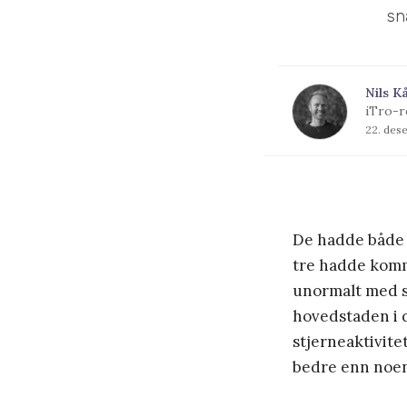
sn
Nils K
iTro-r
22. des
De hadde både d
tre hadde komm
unormalt med s
hovedstaden i d
stjerneaktivite
bedre enn noen