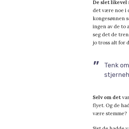
De slet likevel
det være noe i 
kongesønnen som
ingen av de to
seg det de tren
jo tross alt fo
Tenk om 
stjerne
Selv om det
var
flyet. Og de ha
være stemme?
Sist de hadde v