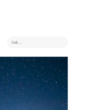
Søk
etter: