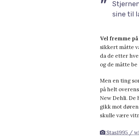
Stjernen
sine til
Vel fremme på
sikkert måtte v
da de etter hver
og de måtte be 
Men en ting som
på helt overens
New Dehli. De h
gikk mot døren 
skulle være vit
Stas1995 / w