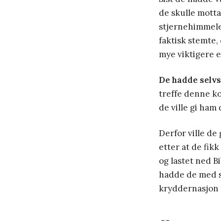
de skulle motta
stjernehimmele
faktisk stemte,
mye viktigere e
De hadde selv
treffe denne k
de ville gi ham
Derfor ville de
etter at de fik
og lastet ned B
hadde de med se
kryddernasjon