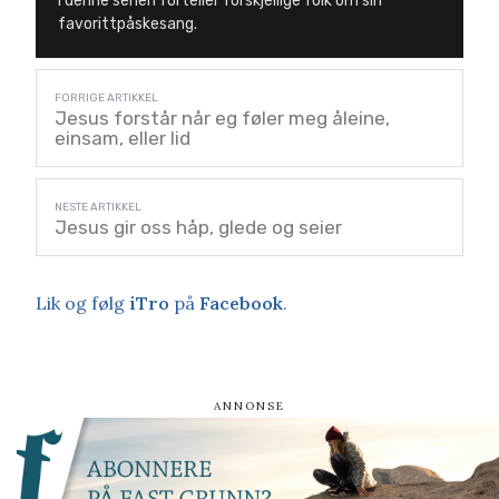
I denne serien forteller forskjellige folk om sin
favorittpåskesang.
Jesus forstår når eg føler meg åleine,
einsam, eller lid
Jesus gir oss håp, glede og seier
Lik og følg
iTro
på
Facebook
.