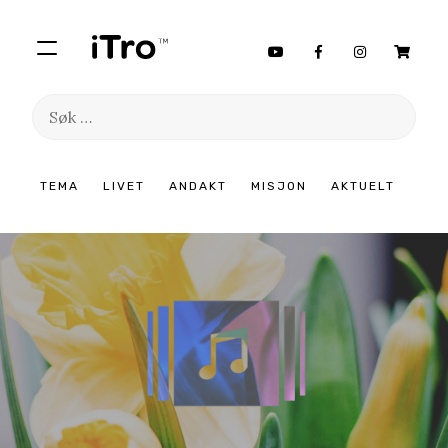
Søk
etter:
Hopp
TEMA
LIVET
ANDAKT
MISJON
AKTUELT
til
innhold