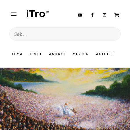
Søk
etter:
Hopp
TEMA
LIVET
ANDAKT
MISJON
AKTUELT
til
innhold