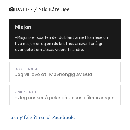
DALL·E / Nils Kåre Bøe
Misjon
«Misjon» er spalten der du blant annet kan lese om
hva misjon er, og om de kristnes ansvar for å gi
evangeliet om Jesus videre til andre.
Jeg vil leve et liv avhengig av Gud
– Jeg ønsker å peke på Jesus i filmbransjen
Lik og følg
iTro
på
Facebook
.