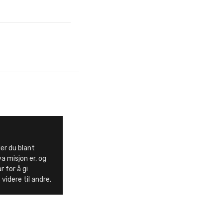
er du blant
a misjon er, og
 for å gi
videre til andre.