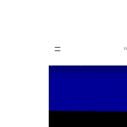
T
Hopp
til
innhold