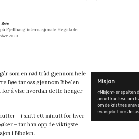
 Bøe
på Fjellhaug internasjonale Høgskole
mber 2020
går som en rød tråd gjennom hele
Misjon
rre Bøe tar oss gjennom Bibelen
utt for å vise hvordan dette henger
«Misjon» er spalten d
annet kan lese om hv
om de kristnes ansvar
evangeliet om Jesus 
nutter – i snitt ett minutt for hver
bøker – tar han opp de viktigste
jon i Bibelen.