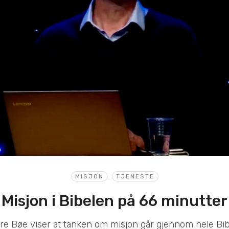
MISJON
TJENESTE
Misjon i Bibelen på 66 minutter
re Bøe viser at tanken om misjon går gjennom hele Bib