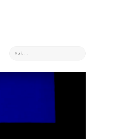
Søk
etter: