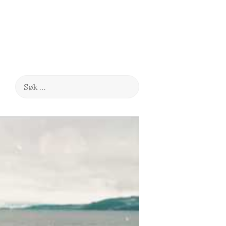
Søk
etter: