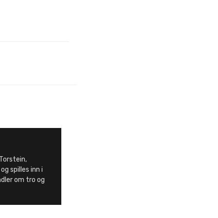
Torstein,
g spilles inn i
ndler om tro og