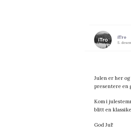
iTro
5. dese
Julen er her og
presentere en g
Kom i julestem
blitt en klassik
God Jul!