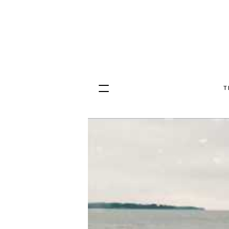
T
Hopp
til
innhold