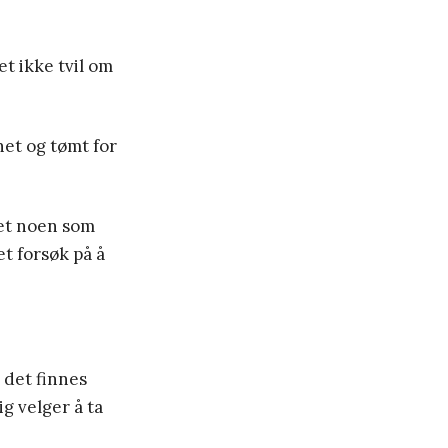
t ikke tvil om
net og tømt for
 det noen som
et forsøk på å
 det finnes
ig velger å ta