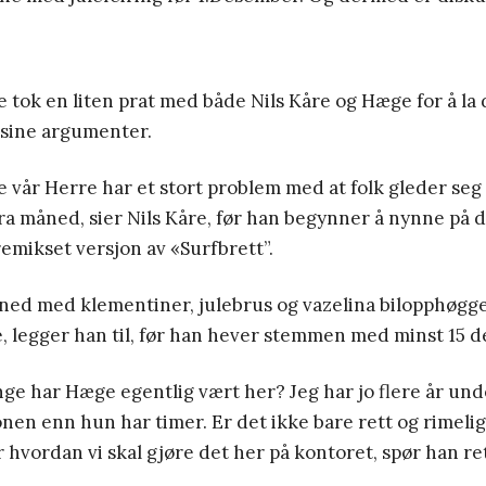
ok en liten prat med både Nils Kåre og Hæge for å la 
 sine argumenter.
e vår Herre har et stort problem med at folk gleder seg
tra måned, sier Nils Kåre, før han begynner å nynne på 
emikset versjon av «Surfbrett”.
ned med klementiner, julebrus og vazelina bilopphøgg
ite, legger han til, før han hever stemmen med minst 15 d
enge har Hæge egentlig vært her? Jeg har jo flere år unde
en enn hun har timer. Er det ikke bare rett og rimelig 
vordan vi skal gjøre det her på kontoret, spør han ret