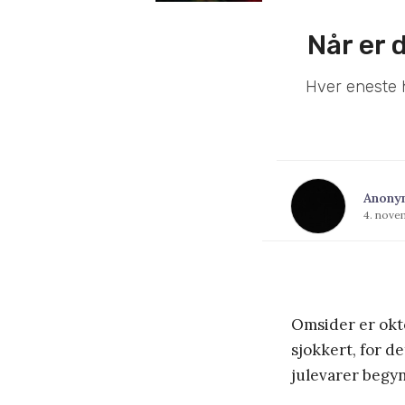
Når er 
Hver eneste h
Anony
4. nove
Omsider er okto
sjokkert, for de
julevarer begy