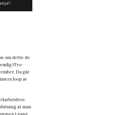
d jul?
jon om dette de
emlig iTro-
ovember. Da går
timers loop av
medarbeidere.
pfatning at man
sjonen i gang.