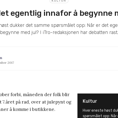
KULTUR
det egentlig innafor å begynne 
øst dukker det samme spørsmålet opp: Når er det egen
begynne med jul? I iTro-redaksjonen har debatten rast
m
mber 2017
ber forbi, måneden der folk blir
Kultur
t 7.året på rad, over at julepynt og
nner å komme i butikkene.
Hver eneste høst d
spørsmålet opp: Når 