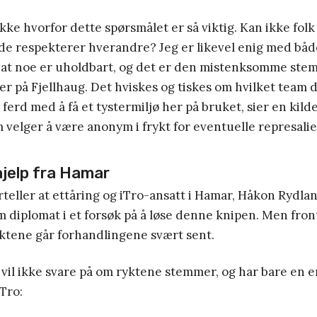
ikke hvorfor dette spørsmålet er så viktig. Kan ikke fol
e de respekterer hverandre? Jeg er likevel enig med bå
 at noe er uholdbart, og det er den mistenksomme st
er på Fjellhaug. Det hviskes og tiskes om hvilket team d
 ferd med å få et tystermiljø her på bruket, sier en kild
velger å være anonym i frykt for eventuelle represalie
hjelp fra Hamar
teller at ettåring og iTro-ansatt i Hamar, Håkon Rydland
m diplomat i et forsøk på å løse denne knipen. Men front
ryktene går forhandlingene svært sent.
vil ikke svare på om ryktene stemmer, og har bare en 
Tro: