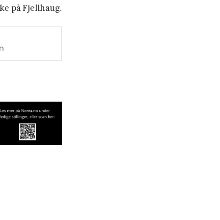
kke på Fjellhaug.
n