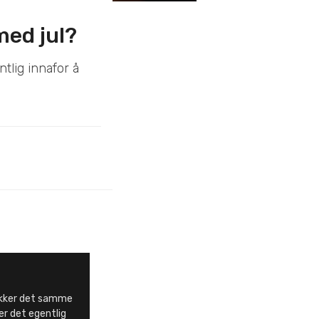
med jul?
tlig innafor å
.
ukker det samme
er det egentlig