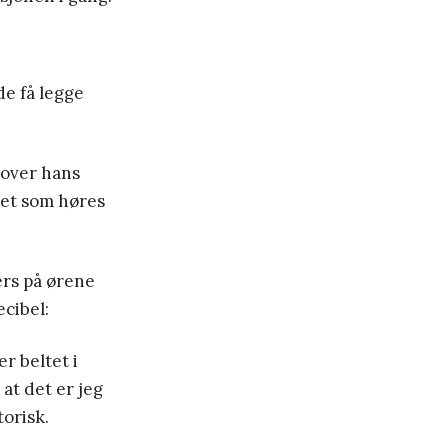
de få legge
 over hans
det som høres
ers på ørene
ecibel:
r beltet i
at det er jeg
orisk.