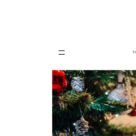
T
Hopp
til
innhold