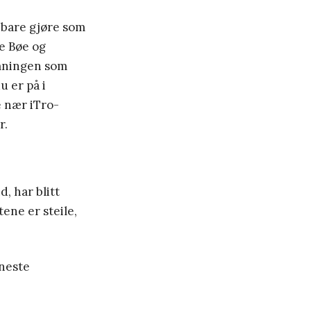
k bare gjøre som
de Bøe og
emningen som
u er på i
e nær iTro-
r.
, har blitt
ene er steile,
eneste