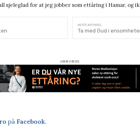
all sjeleglad for at jeg jobber som ettåring i Hamar, og i
ten
Ta med Gud i ensomhete
ro
på
Facebook
.