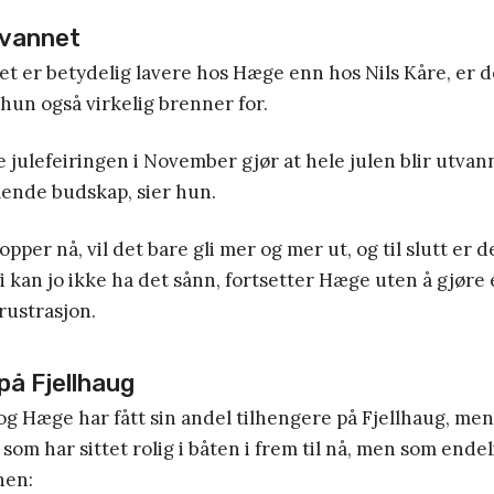
tvannet
et er betydelig lavere hos Hæge enn hos Nils Kåre, er de
 hun også virkelig brenner for.
 julefeiringen i November gjør at hele julen blir utvan
dlende budskap, sier hun.
topper nå, vil det bare gli mer og mer ut, og til slutt er
 Vi kan jo ikke ha det sånn, fortsetter Hæge uten å gjøre 
rustrasjon.
på Fjellhaug
og Hæge har fått sin andel tilhengere på Fjellhaug, men
om har sittet rolig i båten i frem til nå, men som endel
nen: