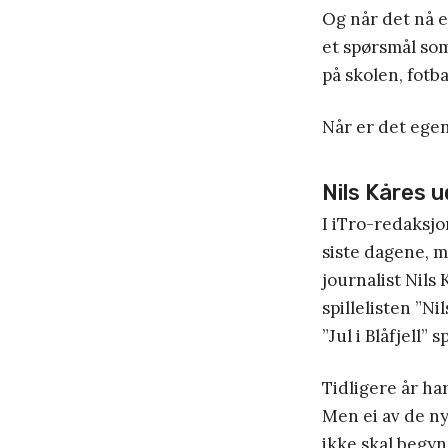
Og når det nå e
et spørsmål som
på skolen, fotb
Når er det egen
Nils Kåres u
I iTro-redaksjo
siste dagene, m
journalist Nils
spillelisten ”N
”Jul i Blåfjell” 
Tidligere år ha
Men ei av de ny
ikke skal begyn