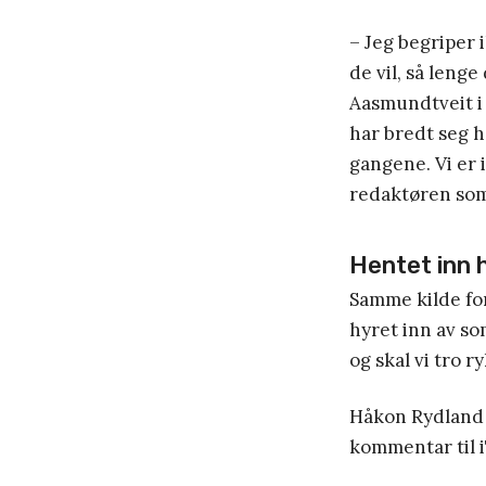
– Jeg begriper 
de vil, så leng
Aasmundtveit i
har bredt seg h
gangene. Vi er i
redaktøren som 
Hentet inn 
Samme kilde for
hyret inn av so
og skal vi tro 
Håkon Rydland 
kommentar til i