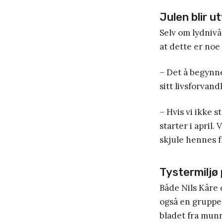
Julen blir u
Selv om lydnivå
at dette er noe
– Det å begynne
sitt livsforvan
– Hvis vi ikke s
starter i april.
skjule hennes f
Tystermiljø 
Både Nils Kåre 
også en gruppe s
bladet fra mun