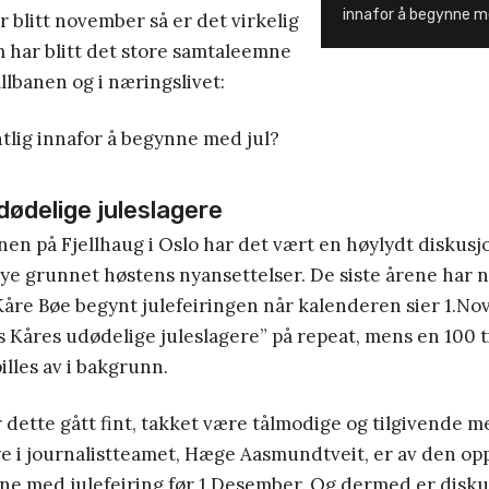
innafor å begynne me
r blitt november så er det virkelig
 har blitt det store samtaleemne
allbanen og i næringslivet:
tlig innafor å begynne med jul?
dødelige juleslagere
nen på Fjellhaug i Oslo har det vært en høylydt diskus
ye grunnet høstens nyansettelser. De siste årene har n
 Kåre Bøe begynt julefeiringen når kalenderen sier 1.N
ils Kåres udødelige juleslagere” på repeat, mens en 100 
spilles av i bakgrunn.
r dette gått fint, takket være tålmodige og tilgivende 
e i journalistteamet, Hæge Aasmundtveit, er av den op
ne med julefeiring før 1.Desember. Og dermed er disku