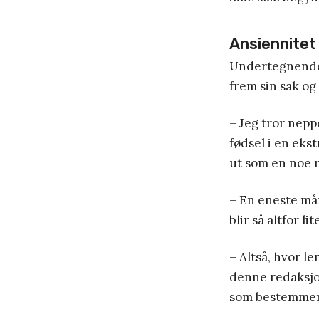
Ansiennitet
Undertegnende t
frem sin sak og
– Jeg tror nepp
fødsel i en eks
ut som en noe r
– En eneste må
blir så altfor l
– Altså, hvor l
denne redaksjon
som bestemmer h