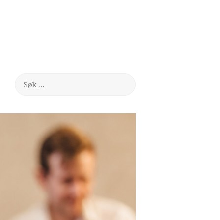
Søk
etter: