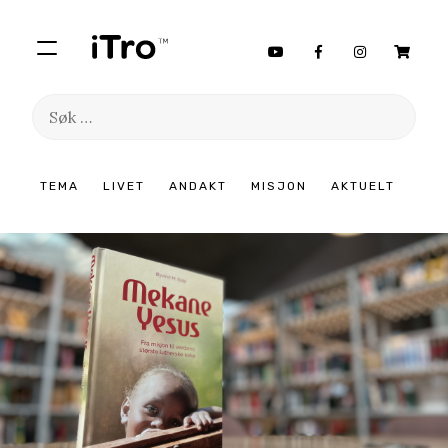
Søk
etter:
Hopp
TEMA
LIVET
ANDAKT
MISJON
AKTUELT
til
innhold