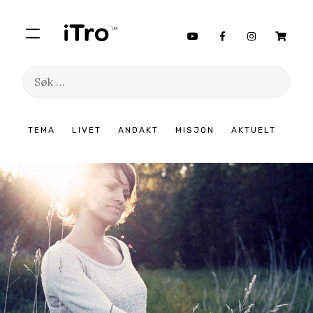
Søk
etter:
Hopp
TEMA
LIVET
ANDAKT
MISJON
AKTUELT
til
innhold