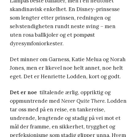
Lampas beste ballader, men i en nedtonet
skandinavisk enkelhet. En Disney-prinsesse
som lengter etter prinsen, redningen og
selvstendigheten rundt neste sving – men
uten rosa ballkjoler og et pompøst
dyresymfoniorkester.
Det minner om Garness, Katie Melua og Norah
Jones, men er likevel noe helt annet, noe helt
eget. Det er Henriette Lodden, kort og godt.
Det er noe
tiltalende ærlig, oppriktig og
oppmuntrende med
Never Quite There
. Lodden
tar oss med på en reise, en tankereise,
undrende, lengtende og stadig på vei mot et
mål der framme, en sikkerhet, trygghet og
perfeksjonisme som stadig glipper unna. Hvem