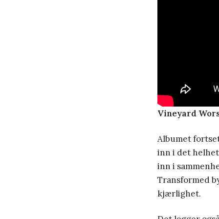
Vineyard Worsh
Albumet fortse
inn i det helhe
inn i sammenh
Transformed by
kjærlighet.