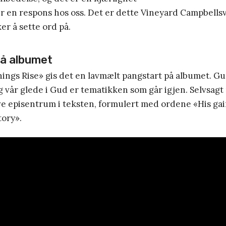
r en respons hos oss. Det er dette Vineyard Campbells
er å sette ord på.
på albumet
hings Rise» gis det en lavmælt pangstart på albumet. G
 vår glede i Gud er tematikken som går igjen. Selvsagt
ve episentrum i teksten, formulert med ordene «His ga
tory».