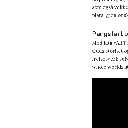
som også vekke
plata igjen ønsk
Pangstart 
Med låta «All T
Guds storhet og
frelsesverk sel
whole worlds s