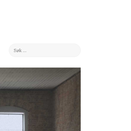
Søk
etter: