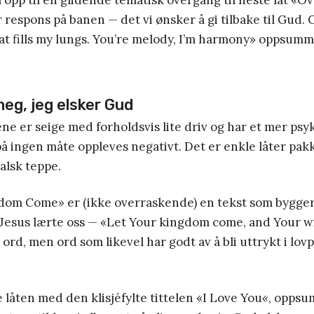
 opp til en glidende tematisk overgang til neste låt «O
 respons på banen — det vi ønsker å gi tilbake til Gud
at fills my lungs. You’re melody, I’m harmony» oppsumm
meg, jeg elsker Gud
ene er seige med forholdsvis lite driv og har et mer psy
å ingen måte oppleves negativt. Det er enkle låter pakk
alsk teppe.
gdom Come
»
er (ikke overraskende) en tekst som bygger
Jesus lærte oss — «Let Your kingdom come, and Your wi
 ord, men ord som likevel har godt av å bli uttrykt i lov
låten med den klisjéfylte tittelen «I Love You
«
, opps