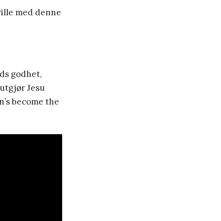
ville med denne
uds godhet,
 utgjør Jesu
in’s become the