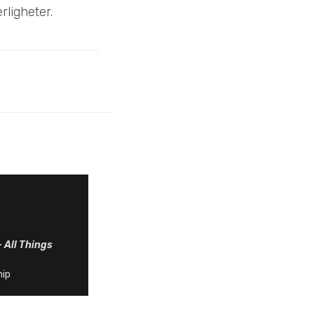
rligheter.
–
All Things
hip