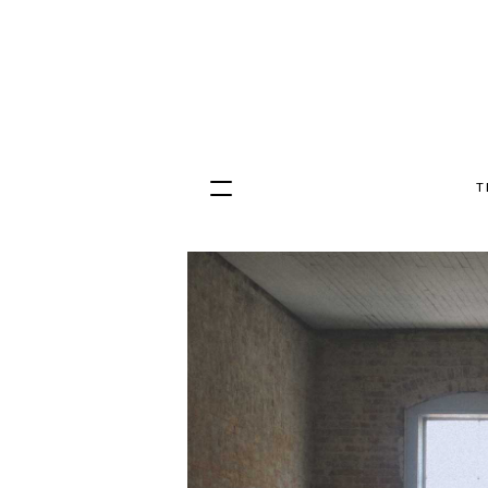
T
Hopp
til
innhold