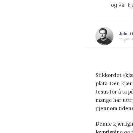
og vår kj
John O
16. janu
Stikkordet «kj
plata. Den kjær
Jesus for å ta 
mange har uttry
gjennom tidene
Denne kjærlighe
lovprisning og 