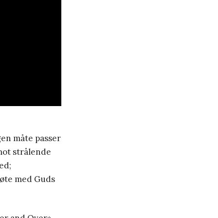
gen måte passer
mot strålende
ed;
 møte med Guds