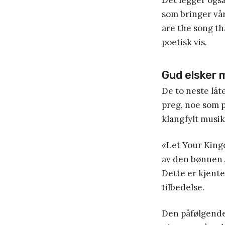
Det legger også
som bringer vår
are the song th
poetisk vis.
Gud elsker 
De to neste låt
preg, noe som p
klangfylt musik
«
Let Your Kin
av den bønnen 
Dette er kjente
tilbedelse.
Den påfølgende 