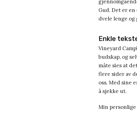
gjennomgående 
Gud. Det er en 
dvele lenge og 
Enkle tekst
Vineyard Campb
budskap, og se
måte sies at de
flere sider av 
oss. Med sine e
å sjekke ut.
Min personlige 