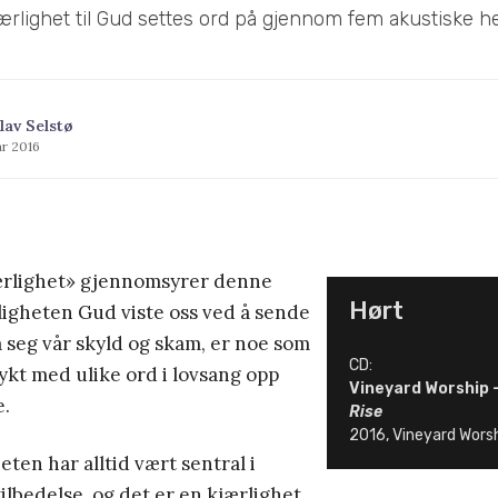
ærlighet til Gud settes ord på gjennom fem akustiske he
lav Selstø
ar 2016
ærlighet» gjennomsyrer denne
Hørt
ligheten Gud viste oss ved å sende
på seg vår skyld og skam, er noe som
CD:
kt med ulike ord i lovsang opp
Vineyard Worship 
.
Rise
2016, Vineyard Wors
ten har alltid vært sentral i
tilbedelse, og det er en kjærlighet