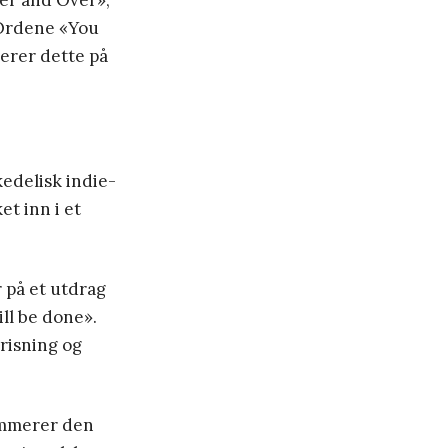
ver and Over»,
. Ordene «You
erer dette på
kedelisk indie-
et inn i et
 på et utdrag
ll be done».
prisning og
ummerer den