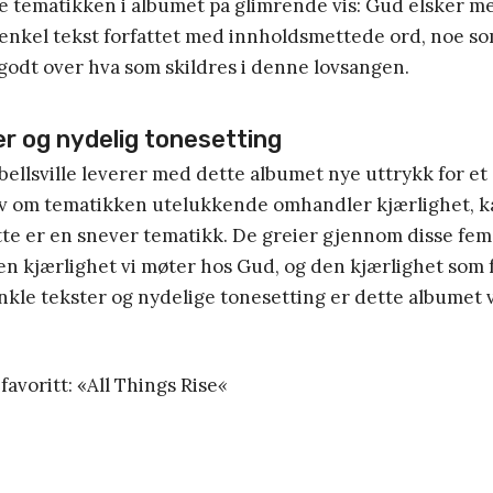
tematikken i albumet på glimrende vis: Gud elsker meg
enkel tekst forfattet med innholdsmettede ord, noe som
godt over hva som skildres i denne lovsangen.
er og nydelig tonesetting
ellsville leverer med dette albumet nye uttrykk for e
lv om tematikken utelukkende omhandler kjærlighet, k
tte er en snever tematikk. De greier gjennom disse fem
den kjærlighet vi møter hos Gud, og den kjærlighet som f
nkle tekster og nydelige tonesetting er dette albumet 
favoritt: «All Things Rise
«