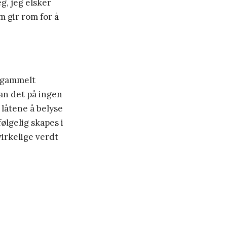
, jeg elsker
 gir rom for å
t gammelt
an det på ingen
 låtene å belyse
ølgelig skapes i
virkelige verdt