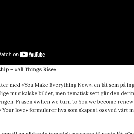
ip – «All Things Rise»
tter med «You Make Everything New»
,
en låt som på in
tlige musikalske bildet, men tematisk sett glir den deri
engen. Frasen «when we turn to You we become renew
 Your love» formulerer hva som skapes i oss ved vårt