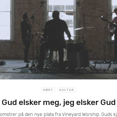
HØRT
KULTUR
Gud elsker meg, jeg elsker Gud
omstrer på den nye plata fra Vineyard Worship. Guds kjæ