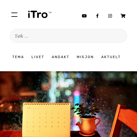
Søk
etter:
Hopp
TEMA
LIVET
ANDAKT
MISJON
AKTUELT
til
innhold