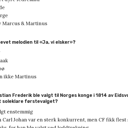
nde
orge
av Marcus & Martinus
evet melodien til «Ja, vi elsker»?
g
raak
bø
n ikke Martinus
stian Frederik ble valgt til Norges konge i 1814 av Eids
t soleklare førstevalget?
valgt enstemmig
n Carl Johan var en sterk konkurrent, men CF fikk fles
aks, for han ble valgt ved loddtrekning