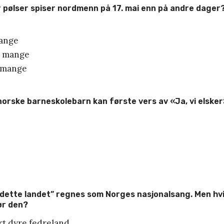
 pølser spiser nordmenn på 17. mai enn på andre dager
mange
m mange
å mange
orske barneskolebarn kan første vers av «Ja, vi elske
er dette landet” regnes som Norges nasjonalsang. Men hv
ør den?
rt dyre fedreland