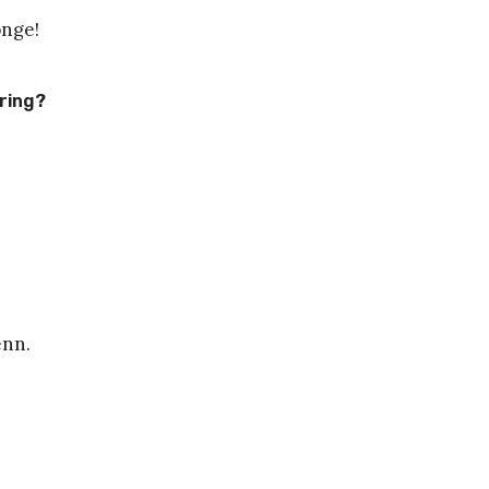
onge!
ring?
enn.