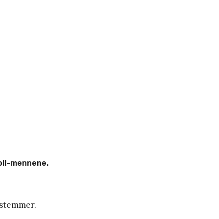
voll-mennene.
t stemmer.