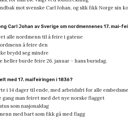
åndbak mot svenske Carl Johan, og slik fikk Norge sin k
ong Carl Johan av Sverige om nordmennenes 17. mai-fei
et alle nordmenn til å feire i gatene
nordmenn å feire den
kke brydd seg mindre
 heller burde feire 26. januar – hans bursdag.
ielt med 17. maifeiringen i 1836?
rte i 14 dager til ende, med arbeidsfri for alle embedsm
te gang man feiret med det nye norske flagget
status som nasjonaldag
 menn med bart som fikk gå med flagg