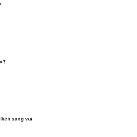
?
r»?
ilken sang var