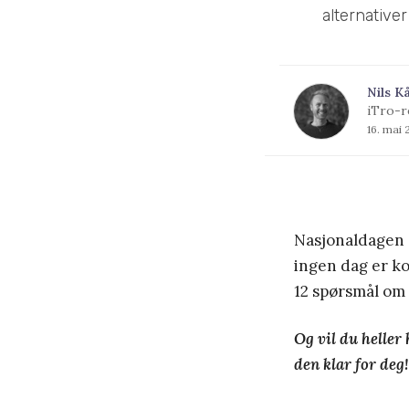
alternative
Nils K
iTro-r
16. mai 
Nasjonaldagen 
ingen dag er k
12 spørsmål om
Og vil du heller
den klar for deg!