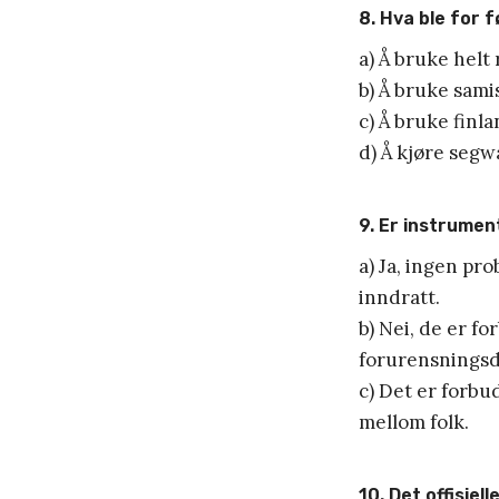
8. Hva ble for f
a) Å bruke helt 
b) Å bruke samis
c) Å bruke finl
d) Å kjøre segw
9. Er instrumen
a) Ja, ingen pr
inndratt.
b) Nei, de er f
forurensningsd
c) Det er forbud
mellom folk.
10. Det offisiel