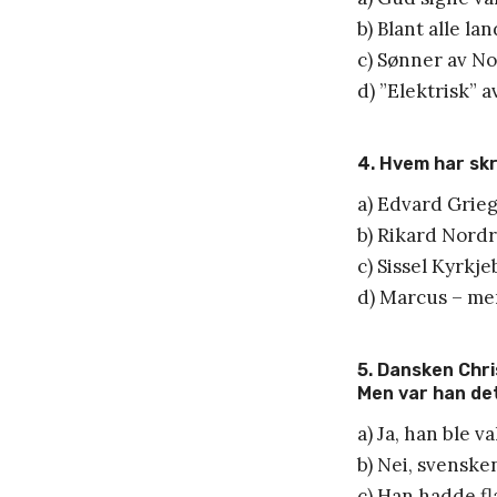
b) Blant alle la
c) Sønner av N
d) ”Elektrisk” 
4. Hvem har skr
a) Edvard Grie
b) Rikard Nord
c) Sissel Kyrkje
d) Marcus – me
5. Dansken Chri
Men var han de
a) Ja, han ble 
b) Nei, svenske
c) Han hadde fl