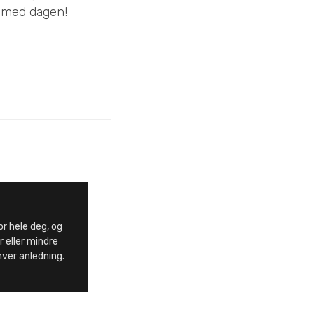
r med dagen!
or hele deg, og
r eller mindre
nhver anledning.