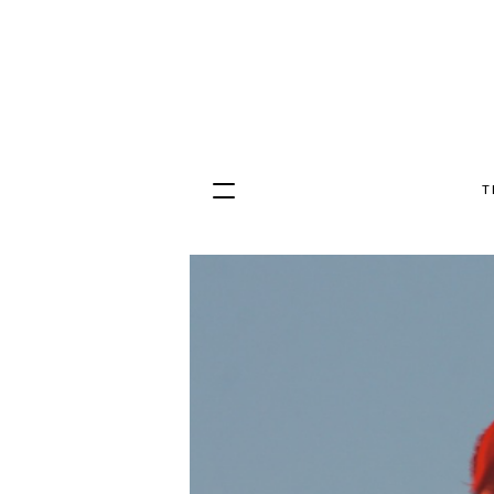
T
Hopp
til
innhold