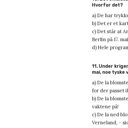
Hvorfor det?
a) De har trykk
b) Det er et ka
c) Det står at A
Berlin på 17. mai
d) Hele program
11. Under krige
mai, noe tyske 
a) De la blomst
for der passet 
b) De la blomst
vaktene på!
c) De la ned bl
Verneland, – s