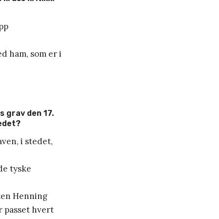
ipp
med ham, som er i
s grav den 17.
tedet?
ven, i stedet,
de tyske
nten Henning
r passet hvert