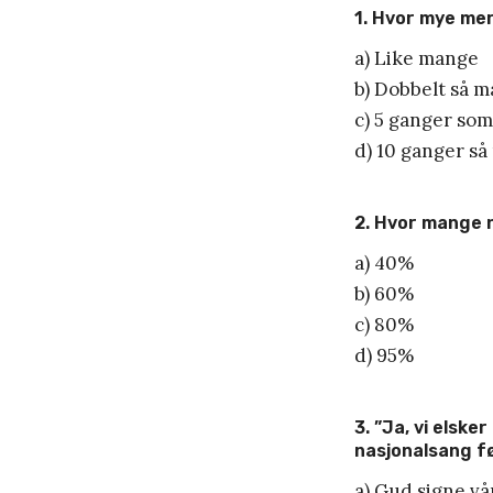
1. Hvor mye mer
a) Like mange
b) Dobbelt så 
c) 5 ganger so
d) 10 ganger s
2. Hvor mange n
a) 40%
b) 60%
c) 80%
d) 95%
3. ”Ja, vi elsk
nasjonalsang f
a) Gud signe vå