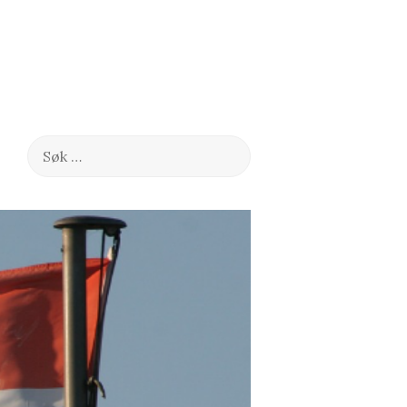
Søk
etter: