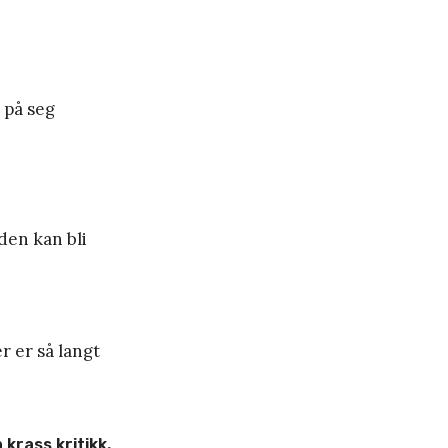
 på seg
den kan bli
r er så langt
 krass kritikk.