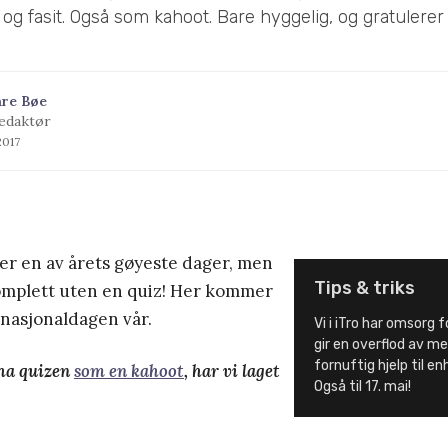
r og fasit. Også som kahoot. Bare hyggelig, og gratulere
åre Bøe
edaktør
2017
er en av årets gøyeste dager, men
Tips & triks
omplett uten en quiz! Her kommer
 nasjonaldagen vår.
Vi i iTro har omsorg f
gir en overflod av me
fornuftig hjelp til e
 ha quizen
som en kahoot
, har vi laget
Også til 17. mai!