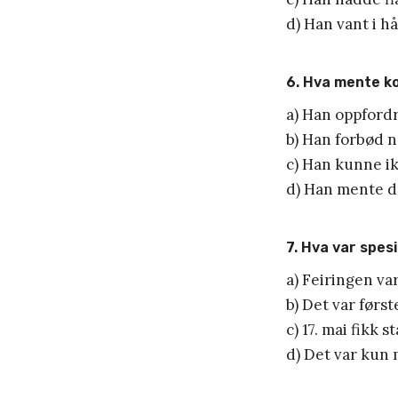
d) Han vant i h
6. Hva mente k
a) Han oppfordr
b) Han forbød 
c) Han kunne i
d) Han mente de
7. Hva var spes
a) Feiringen va
b) Det var førs
c) 17. mai fikk 
d) Det var kun