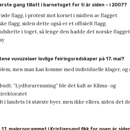
ørste gang tillatt i barnetoget for ti år siden – i 2007?
røde flagg, i protest mot korset i midten av flagget
ke flagg, siden dette også er et offisielt flagg.
andshette i toget, så lenge den hadde det norske flagget
ay
tene vuvuzelaer lovlige feiringsredskaper på 17. mai?
oblem, men man kan komme med individuelle klager, og 
orbudt. ”Lydforurensning” ble det kalt av Klima- og
irektoratet
t i landets 14 største byer, men ikke ellers, siden det de
le 17. maiprogrammet i Kristiansand fikk for noen år siden