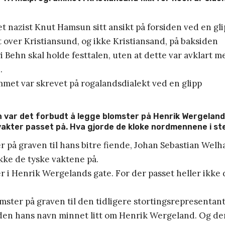
et nazist Knut Hamsun sitt ansikt på forsiden ved en gl
rt over Kristiansund, og ikke Kristiansand, på baksiden
ri Behn skal holde festtalen, uten at dette var avklart 
.
met var skrevet på rogalandsdialekt ved en glipp
n var det forbudt å legge blomster på Henrik Wergeland
vakter passet på. Hva gjorde de kloke nordmennene i s
er på graven til hans bitre fiende, Johan Sebastian Welha
ikke de tyske vaktene på.
er i Henrik Wergelands gate. For der passet heller ikke 
omster på graven til den tidligere stortingsrepresenta
iden hans navn minnet litt om Henrik Wergeland. Og de