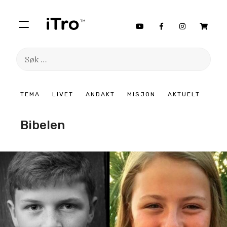
Søk
etter:
Hopp
TEMA
LIVET
ANDAKT
MISJON
AKTUELT
til
innhold
Bibelen