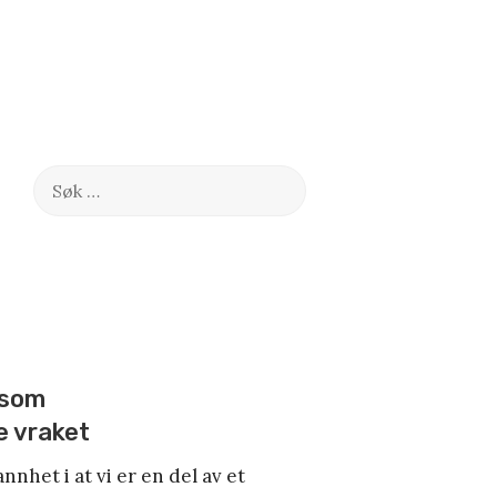
Søk
etter:
 som
 vraket
nnhet i at vi er en del av et