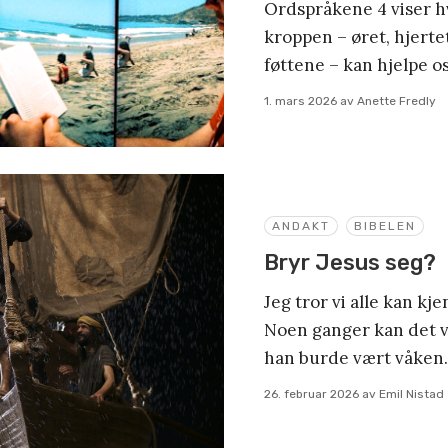
Ordspråkene 4 viser h
kroppen – øret, hjert
føttene – kan hjelpe os
1. mars 2026
av
Anette Fredly
ANDAKT
BIBELEN
Bryr Jesus seg?
Jeg tror vi alle kan kj
Noen ganger kan det v
han burde vært våken.
26. februar 2026
av
Emil Nistad