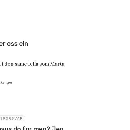
er oss ein
gå i den same fella som Marta
skanger
OSFORSVAR
esus dø for meg? Jeg