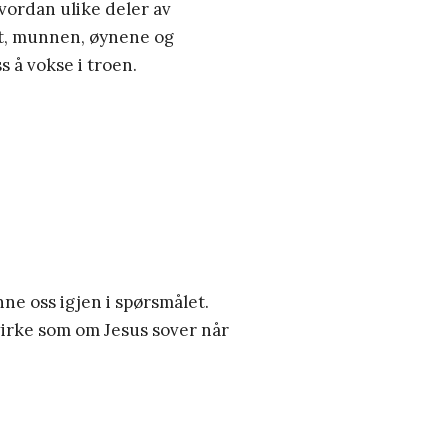
vordan ulike deler av
et, munnen, øynene og
s å vokse i troen.
enne oss igjen i spørsmålet.
irke som om Jesus sover når