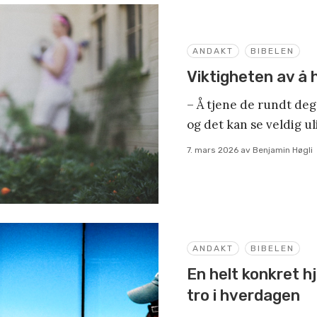
ANDAKT
BIBELEN
Viktigheten av å 
– Å tjene de rundt de
og det kan se veldig u
7. mars 2026
av
Benjamin Høgli
ANDAKT
BIBELEN
En helt konkret hje
tro i hverdagen