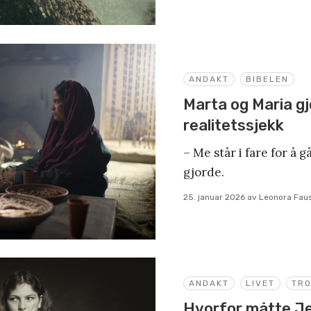
ANDAKT
BIBELEN
Marta og Maria gj
realitetssjekk
– Me står i fare for å 
gjorde.
25. januar 2026
av
Leonora Fau
ANDAKT
LIVET
TR
Hvorfor måtte J