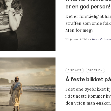
er en god person!
Det er forståelig at ha
straffen som onde folk 
Men for meg?
18. januar 2026
av
Aase Victori
ANDAKT
BIBELEN
Å feste blikket p
I det ene øyeblikket 
i det neste kommer hv
den veien man ønsker.