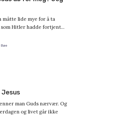
n måtte lide mye for å ta
som Hitler hadde fortjent...
a Bøe
å Jesus
kjenner man Guds nærvær. Og
erdagen og livet går ikke