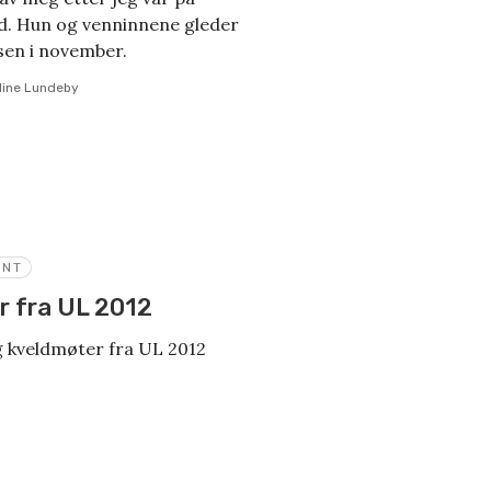
rid. Hun og venninnene gleder
sen i november.
line Lundeby
ENT
er fra UL 2012
og kveldmøter fra UL 2012