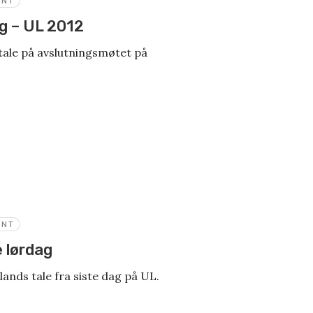
ENT
g – UL 2012
tale på avslutningsmøtet på
ENT
 lørdag
ands tale fra siste dag på UL.