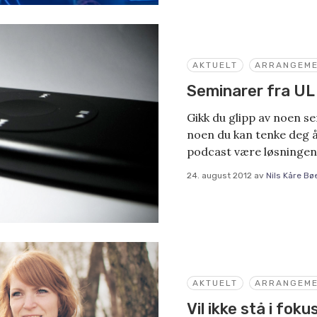
AKTUELT
ARRANGEM
Seminarer fra UL
Gikk du glipp av noen s
noen du kan tenke deg å
podcast være løsningen
24. august 2012
av
Nils Kåre Bø
AKTUELT
ARRANGEM
Vil ikke stå i foku