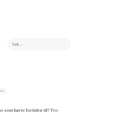
Søk
etter:
ENT
oe som hørte fortiden til? Tro