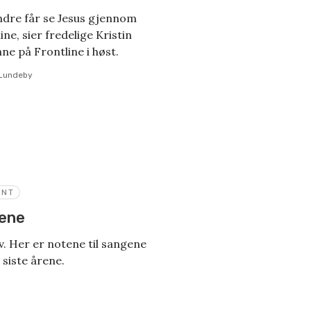
dre får se Jesus gjennom
e, sier fredelige Kristin
e på Frontline i høst.
 Lundeby
ENT
gene
v. Her er notene til sangene
 siste årene.