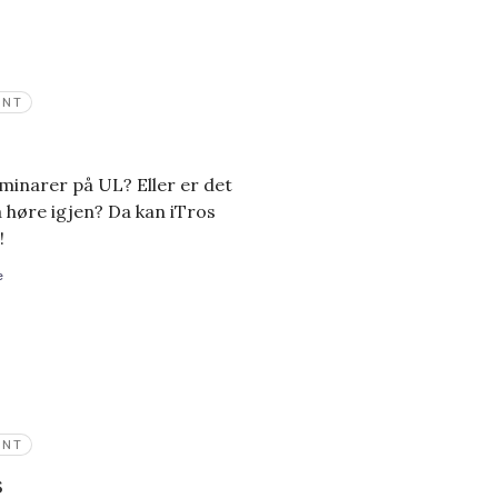
ENT
eminarer på UL? Eller er det
 høre igjen? Da kan iTros
!
e
ENT
s