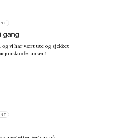
ENT
 i gang
, og vi har vært ute og sjekket
 misjonskonferansen!
ENT
l av meg etter jeg var på