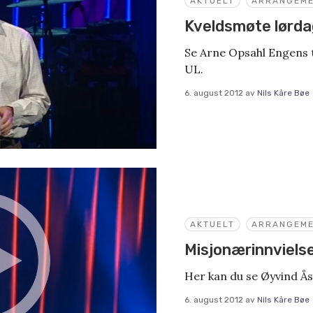
AKTUELT
ARRANGEM
Kveldsmøte lørda
Se Arne Opsahl Engens 
UL.
6. august 2012
av
Nils Kåre Bøe
AKTUELT
ARRANGEM
Misjonærinnvielse
Her kan du se Øyvind Åsl
6. august 2012
av
Nils Kåre Bøe