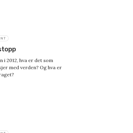
ENT
 stopp
en i 2012, hva er det som
kjer med verden? Og hva er
raget?