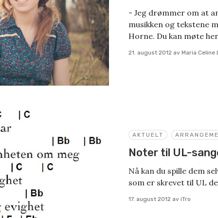
- Jeg drømmer om at an
musikken og tekstene min
Horne. Du kan møte henn
21. august 2012
av
Maria Celine
AKTUELT
ARRANGEM
Noter til UL-san
Nå kan du spille dem sel
som er skrevet til UL de
17. august 2012
av
iTro