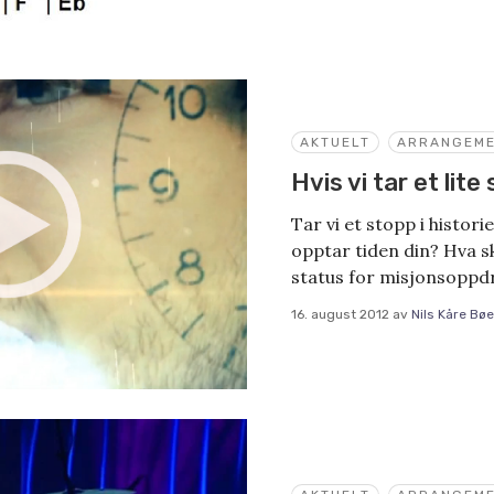
AKTUELT
ARRANGEM
Hvis vi tar et lite
Tar vi et stopp i histori
opptar tiden din? Hva s
status for misjonsoppd
16. august 2012
av
Nils Kåre Bøe