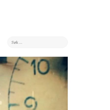
Søk
etter: