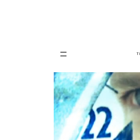
T
Hopp
til
innhold