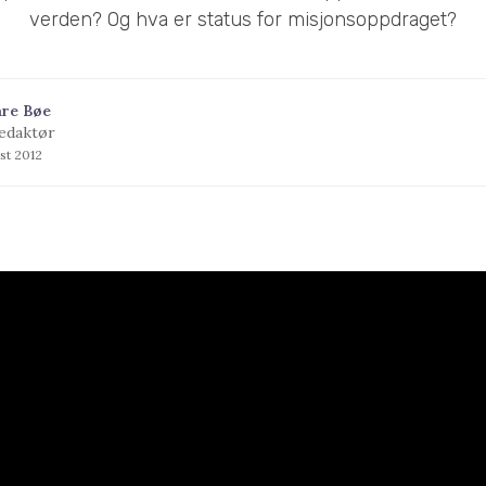
verden? Og hva er status for misjonsoppdraget?
åre Bøe
edaktør
st 2012