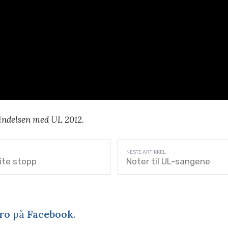
bindelsen med UL 2012.
lite stopp
Noter til UL-sangene
ro
på
Facebook
.