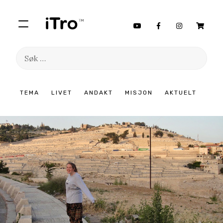
Søk
etter:
Hopp
TEMA
LIVET
ANDAKT
MISJON
AKTUELT
til
innhold