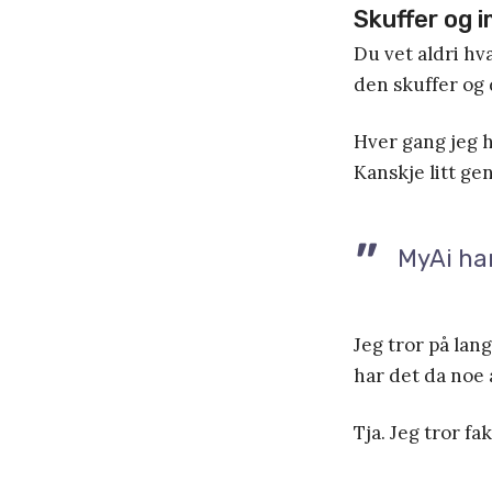
Skuffer og 
Du vet aldri hv
den skuffer og
Hver gang jeg h
Kanskje litt ge
MyAi har
Jeg tror på lan
har det da noe 
Tja. Jeg tror f