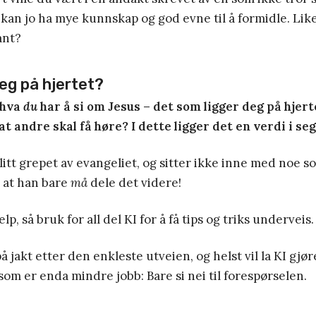
n jo ha mye kunnskap og god evne til å formidle. Likev
ant?
eg på hjertet?
l hva
du
har å si om Jesus – det som ligger deg på hjert
at andre skal få høre? I dette ligger det en verdi i seg
litt grepet av evangeliet, og sitter ikke inne med noe 
 at han bare
må
dele det videre!
elp, så bruk for all del KI for å få tips og triks underveis.
 jakt etter den enkleste utveien, og helst vil la KI gjør
som er enda mindre jobb: Bare si nei til forespørselen.