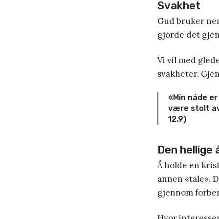
Svakhet
Gud bruker neml
gjorde det gjen
Vi vil med gled
svakheter. Gje
«Min nåde er 
være stolt av
12,9)
Den hellige 
Å holde en kris
annen «tale». D
gjennom forber
Hvor interesser