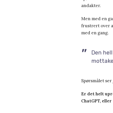
andakter.
Men med en gang
frustrert over 
med en gang.
Den hell
mottake
Spørsmålet ser 
Er det helt up
ChatGPT, eller