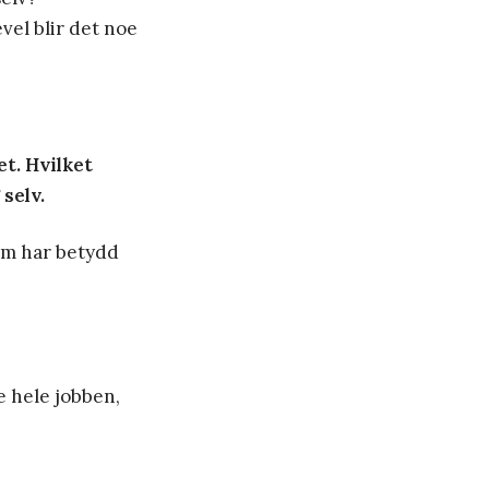
el blir det noe
et. Hvilket
 selv.
som har betydd
e hele jobben,