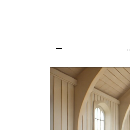
T
Hopp
til
innhold