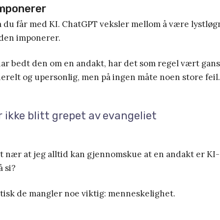
imponerer
a du får med KI. ChatGPT veksler mellom å være lystløg
 den imponerer.
ar bedt den om en andakt, har det som regel vært gans
nerelt og upersonlig, men på ingen måte noen store feil.
 ikke blitt grepet av evangeliet
gt nær at jeg alltid kan gjennomskue at en andakt er KI
å si?
aktisk de mangler noe viktig: menneskelighet.