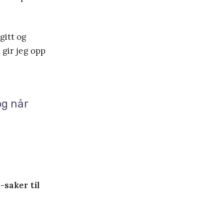
gitt og
 gir jeg opp
og når
-saker til