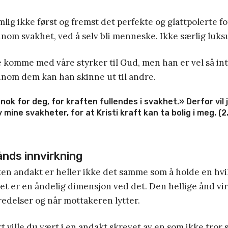
ig ikke først og fremst det perfekte og glattpolerte fo
nom svakhet, ved å selv bli menneske. Ikke særlig luksu
e komme med våre styrker til Gud, men han er vel så int
nnom dem kan han skinne ut til andre.
nok for deg, for kraften fullendes i svakhet.» Derfor vil 
 mine svakheter, for at Kristi kraft kan ta bolig i meg. (2
ånds innvirkning
ten andakt er heller ikke det samme som å holde en hvi
et er en åndelig dimensjon ved det. Den hellige ånd vi
edelser og når mottakeren lytter.
t ville du vært i en andakt skrevet av en som ikke tror 