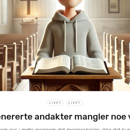
LIVET
LIVET
enererte andakter mangler noe v
om oss i møte gjennom det menneskelige, ikke det kun