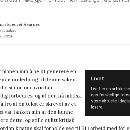
han Bredvei Hvarnes
ournalist
ust 2024
r planen min å be KI generere en
Livet
ende innledning til denne saken.
ville si noe om hvordan
Livet er en artikkelse
dig forbedres, og at den nå faktisk
opp forskjellige tem
være aktuelle i dagligl
l å tro at en tekst er skrevet av et
lesere.
å var tanken min at den kunne
re dette, og stille et litt kritisk
rdan kristne skal forholde seg til KI i arbeid med for