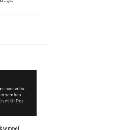
rie hvor vi tar
aer som kan
ivet til iTros
 eksempel