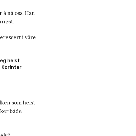
r å nå oss. Han
riøst.
eressert i våre
jeg helst
. Korinter
lken som helst
rker både
selv?