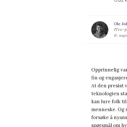
Ole Jo
iTro-j
15. aug
Opprinnelig va
fin og engasjer
At den presist 
teknologien sta
kan lure folk ti
menneske. Og s
forsøke å nyanse
spørsmål om hvo