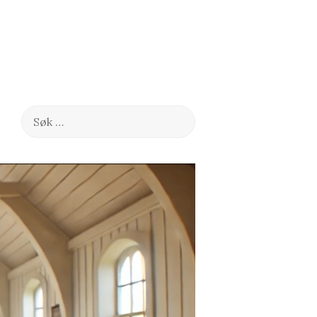
Søk
etter: