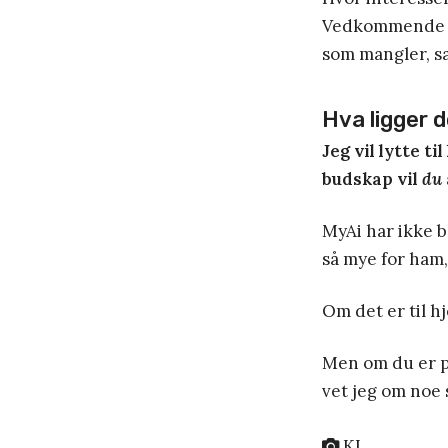
Vedkommende ka
som mangler, s
Hva ligger d
Jeg vil lytte ti
budskap vil
du
MyAi har ikke b
så mye for ham,
Om det er til hj
Men om du er på
vet jeg om noe 
KI