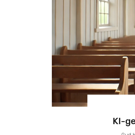
KI-g
Gud k