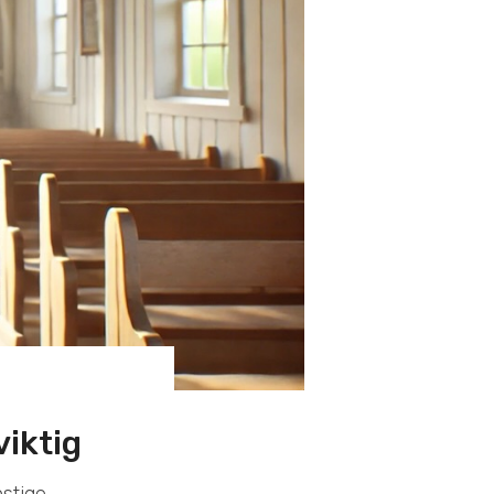
iktig
stige.