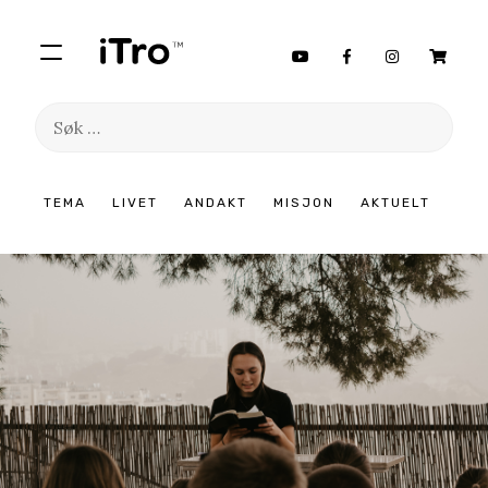
Søk
etter:
Hopp
TEMA
LIVET
ANDAKT
MISJON
AKTUELT
til
innhold