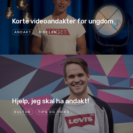
Korte videoandakter for ungdom
ANDAKT
BIBELEN
Hjelp, jeg skal ha andakt!
KULTUR
TIPS OG TRIKS