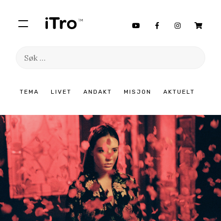
Søk
etter:
Hopp
TEMA
LIVET
ANDAKT
MISJON
AKTUELT
til
innhold