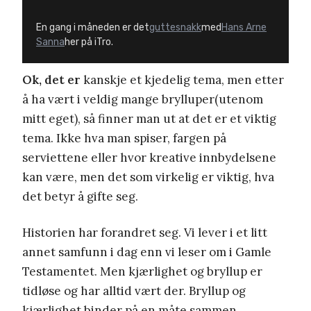
En gang i måneden er det
guttesnakk
med
Hans Arne
Sanna
her på iTro.
Ok, det er
kanskje et kjedelig tema, men etter
å ha vært i veldig mange brylluper(utenom
mitt eget), så finner man ut at det er et viktig
tema. Ikke hva man spiser, fargen på
serviettene eller hvor kreative innbydelsene
kan være, men det som virkelig er viktig, hva
det betyr å gifte seg.
Historien har forandret seg. Vi lever i et litt
annet samfunn i dag enn vi leser om i Gamle
Testamentet. Men kjærlighet og bryllup er
tidløse og har alltid vært der. Bryllup og
kjærlighet binder på en måte sammen