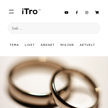
Søk
etter:
Hopp
TEMA
LIVET
ANDAKT
MISJON
AKTUELT
til
innhold