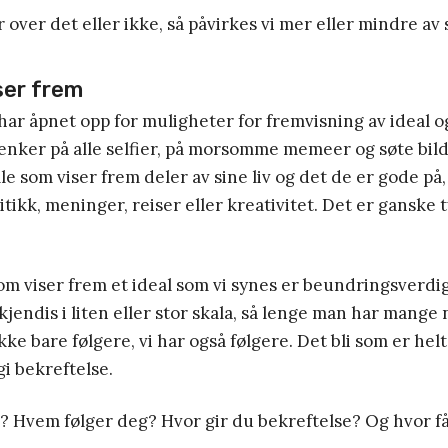
over det eller ikke, så påvirkes vi mer eller mindre av s
iser frem
har åpnet opp for muligheter for fremvisning av ideal o
tenker på alle selfier, på morsomme memeer og søte bild
lle som viser frem deler av sine liv og det de er gode på
itikk, meninger, reiser eller kreativitet. Det er ganske t
om viser frem et ideal som vi synes er beundringsverd
kjendis i liten eller stor skala, så lenge man har mange 
kke bare følgere, vi har også følgere. Det bli som er helt
gi bekreftelse.
? Hvem følger deg? Hvor gir du bekreftelse? Og hvor f