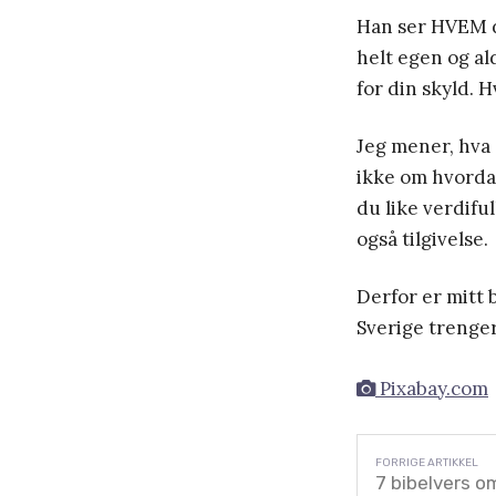
Han ser HVEM du
helt egen og al
for din skyld. 
Jeg mener, hva 
ikke om hvordan
du like verdifu
også tilgivelse.
Derfor er mitt b
Sverige trenger 
Pixabay.com
7 bibelvers o