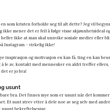
en som kristen forholde seg til alt dette? Jeg vil begy
g ikke mener det er feil å følge visse skjønnhetsideal o
heller ikke at man skal unnvike sosiale medier eller bli 
på Instagram – virkelig ikke!
ye inspirasjon og motivasjon en kan få, ting en kan be
 le av, kontakt med mennesker en aldri treffer ellers,
det er jo bra!
og usunt
 bare bra. Det finnes mye som er usunt når det kommer 
et. Et sunt strev etter å dele noe av seg selv med andre,
t usunt bekreftelsesjag.