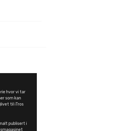
rie hvor vi tar
aer som kan
ivet til iTros
nalt publisert i
msmagasinet