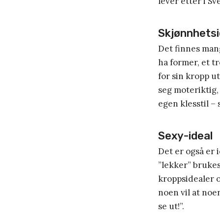
lever etter i Sv
Skjønnhetsi
Det finnes mang
ha former, et t
for sin kropp ut
seg moteriktig,
egen klesstil – 
Sexy-ideal
Det er også er 
”lekker” bruke
kroppsidealer o
noen vil at noen
se ut!”.