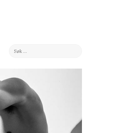
Søk
etter: