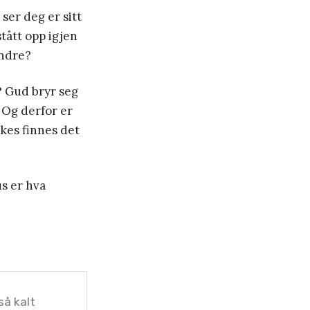
ser deg er sitt
stått opp igjen
andre?
? Gud bryr seg
. Og derfor er
kkes finnes det
us er hva
så kalt