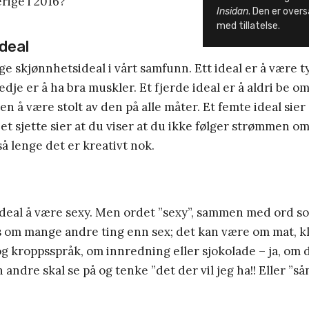
erige i 2016?
Insidan
. Den er overs
med tillatelse.
deal
e skjønnhetsideal i vårt samfunn. Ett ideal er å være t
redje er å ha bra muskler. Et fjerde ideal er å aldri be 
en å være stolt av den på alle måter. Et femte ideal sier
 et sjette sier at du viser at du ikke følger strømmen o
så lenge det er kreativt nok.
ideal å være sexy. Men ordet ”sexy”, sammen med ord so
s om mange andre ting enn sex; det kan være om mat, k
g kroppsspråk, om innredning eller sjokolade – ja, om
 andre skal se på og tenke ”det der vil jeg ha!! Eller ”så