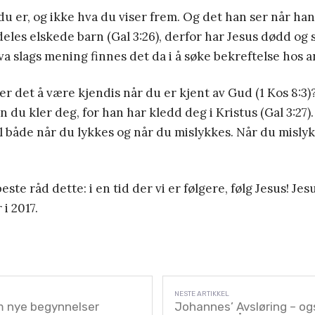
 er, og ikke hva du viser frem. Og det han ser når han 
deles elskede barn (Gal 3:26), derfor har Jesus dødd og 
Hva slags mening finnes det da i å søke bekreftelse hos 
er det å være kjendis når du er kjent av Gud (1 Kos 8:3)
 du kler deg, for han har kledd deg i Kristus (Gal 3:27)
ll både når du lykkes og når du mislykkes. Når du misly
este råd dette: i en tid der vi er følgere, følg Jesus! Jes
i 2017.
m nye begynnelser
Johannes’ Avsløring – og