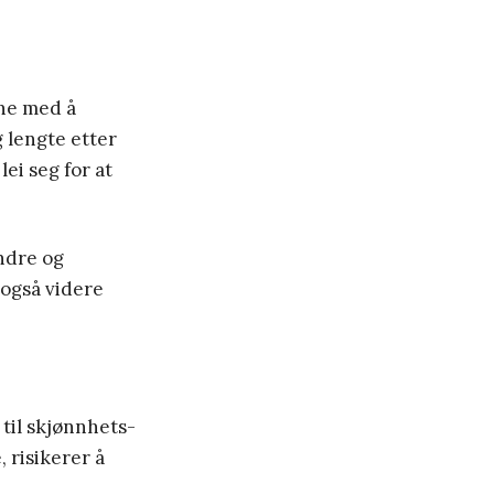
nne med å
g lengte etter
lei seg for at
undre og
 også videre
til skjønnhets-
 risikerer å