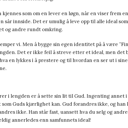
 kjennes som om en lever en løgn, når en viser frem en
sår innside. Det er umulig å leve opp til alle ideal som 
et og andre rundt omkring.
jemper vi. Men å bygge sin egen identitet på å være ”Fin
engden. Det er ikke feil å streve etter et ideal, men det b
il hva en lykkes i å prestere og til hvordan en ser ut i si
ne.
er i lengden er å sette sin lit til Gud. Ingenting annet 
t som Guds kjærlighet kan. Gud forandres ikke, og han k
ndres ikke. Han står fast, uansett hva du selg og andr
eldig annerledes enn samfunnets ideal!