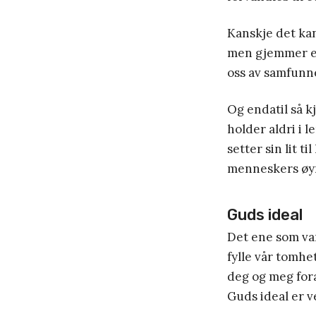
Kanskje det kan
men gjemmer en 
oss av samfunn
Og endatil så k
holder aldri i l
setter sin lit t
menneskers øy
Guds ideal
Det ene som var
fylle vår tomhe
deg og meg fora
Guds ideal er v