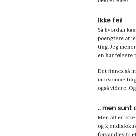
bekreftelse?
Ikke feil
Så hvordan kan 
poengtere at je
ting. Jeg mener 
en har følgere 
Det finnes så m
morsomme ting å
også videre. Og 
.. men sunt 
Men alt er ikke
og kjendisfokus
forvandles til e