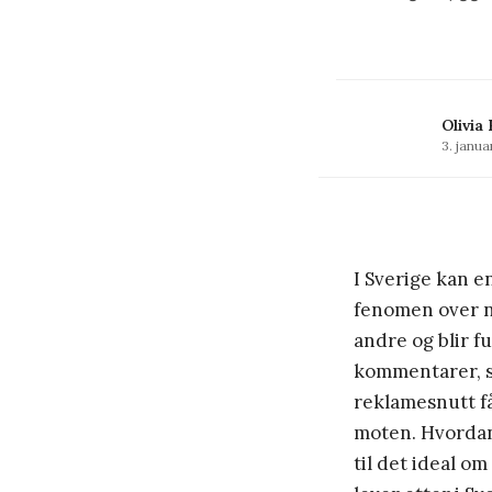
Olivia
3. janua
I Sverige kan e
fenomen over na
andre og blir f
kommentarer, s
reklamesnutt får
moten. Hvordan
til det ideal o