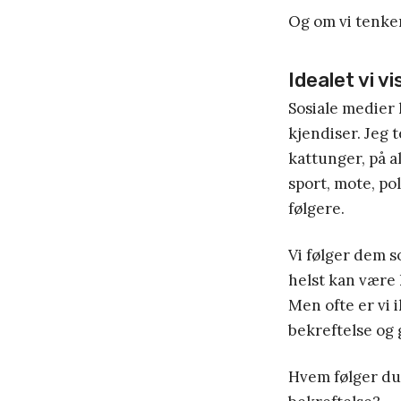
Og om vi tenker 
Idealet vi v
Sosiale medier 
kjendiser. Jeg 
kattunger, på a
sport, mote, pol
følgere.
Vi følger dem s
helst kan være 
Men ofte er vi i
bekreftelse og 
Hvem følger du