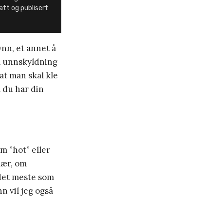
att og publisert
ynn, et annet å
om unnskyldning
 at man skal kle
m du har din
m ”hot” eller
lær, om
 det meste som
nn vil jeg også