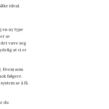
like ideal.
g en ny type
er av
, det være seg
ydelig at vi er
ig. Hvem som
nok følgere.
 system av å få
år du