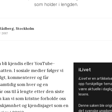
som holder i lengden.
 Rådberg, Stockholm
r 2017
n bli kjendis eller YouTube-
iLivet
tten. I sosiale medier følger vi
ulgt, kommenterer og får
iLivet
er en artikkelse
amtidig som hver og en
opp forskjellige tem
være aktuelle i dagligl
 oss til å lengte etter den siste
lesere.
 kan vi som kristne forholde oss
m skjønnhet og kjendisjaget som en
Denne saken ble origi
det svenske ungdo