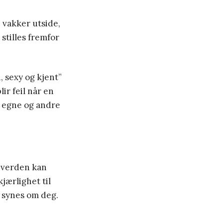
 vakker utside,
stilles fremfor
, sexy og kjent”
lir feil når en
ne egne og andre
i verden kan
jærlighet til
e synes om deg.