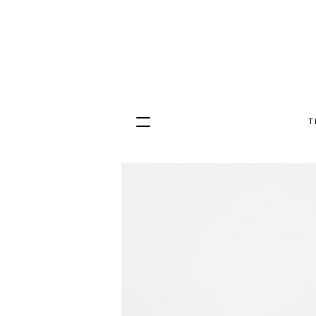
T
Hopp
til
innhold