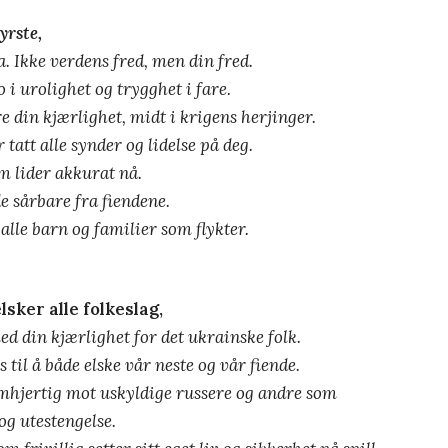
yrste,
a. Ikke verdens fred, men din fred.
o i urolighet og trygghet i fare.
re din kjærlighet, midt i krigens herjinger.
 tatt alle synder og lidelse på deg.
m lider akkurat nå.
e sårbare fra fiendene.
lle barn og familier som flykter.
lsker alle
folkeslag,
 din kjærlighet for det ukrainske folk.
s til å både elske vår neste og vår fiende.
mhjertig mot uskyldige russere og andre som
 og utestengelse.