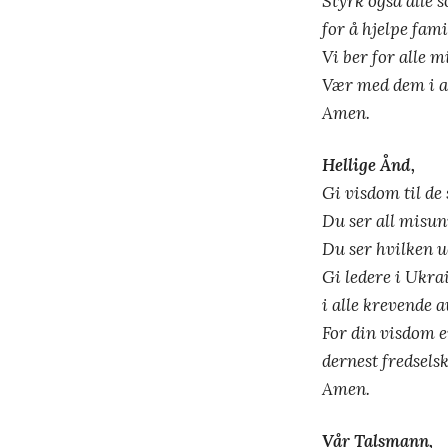
Styrk også alle so
for å hjelpe fami
Vi ber for alle 
Vær med dem i ar
Amen.
Hellige Ånd,
Gi visdom til d
Du ser all misun
Du ser hvilken u
Gi ledere i Ukra
i alle krevende 
For din visdom e
dernest fredsels
Amen.
Vår Talsmann,