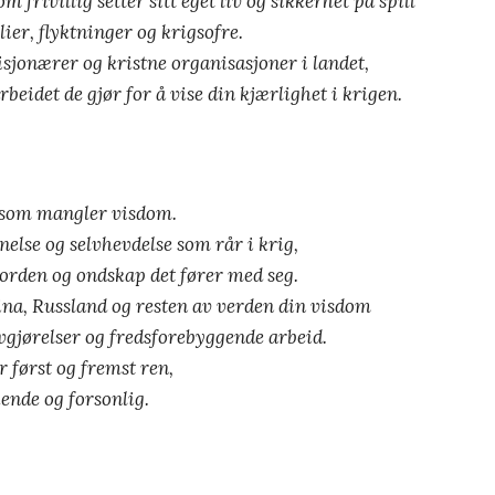
m frivillig setter sitt eget liv og sikkerhet på spill
lier, flyktninger og krigsofre.
misjonærer og kristne organisasjoner i landet,
beidet de gjør for å vise din kjærlighet i krigen.
e som mangler visdom.
nelse og selvhevdelse som rår i krig,
orden og ondskap det fører med seg.
ina, Russland og resten av verden din visdom
avgjørelser og fredsforebyggende arbeid.
r først og fremst ren,
kende og forsonlig.