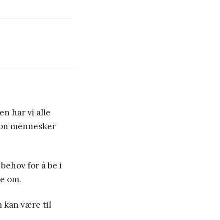
en har vi alle
lion mennesker
 behov for å be i
e om.
 kan være til