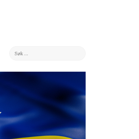
Søk
etter: