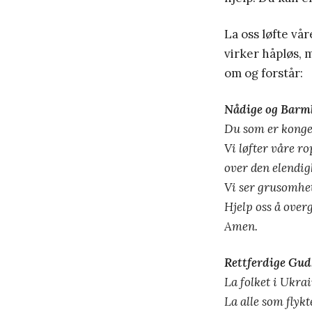
La oss løfte vå
virker håpløs, 
om og forstår:
Nådige og Barmh
Du som er konge 
Vi løfter våre ro
over den elendigh
Vi ser grusomhe
Hjelp oss å overgi
Amen.
Rettferdige Gud
La folket i Ukrai
La alle som flykt