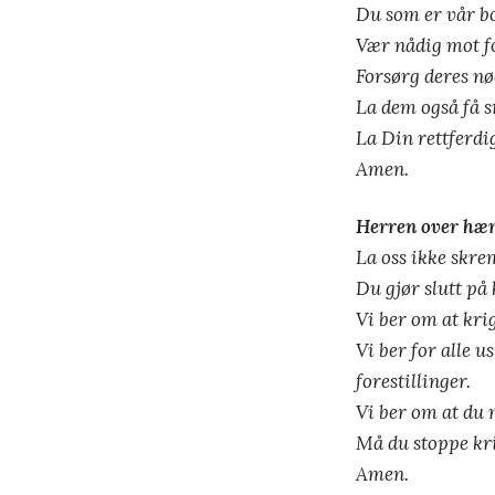
Du som er vår bor
Vær nådig mot fo
Forsørg deres nø
La dem også få s
La Din rettferdig
Amen.
Herren over hær
La oss ikke skre
Du gjør slutt på 
Vi ber om at kri
Vi ber for alle 
forestillinger.
Vi ber om at du m
Må du stoppe kri
Amen.