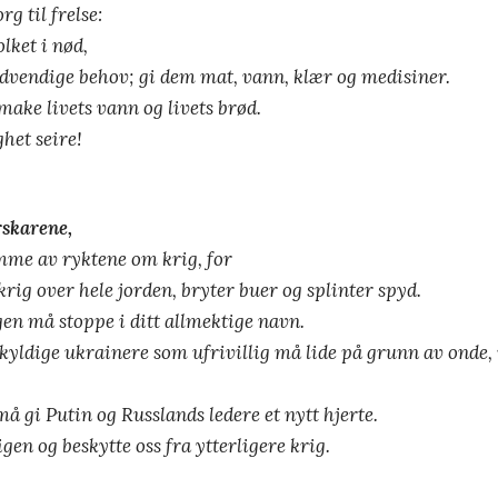
g til frelse:
lket i nød,
dvendige behov; gi dem mat, vann, klær og medisiner.
make livets vann og livets brød.
het seire!
skarene,
mme av ryktene om krig, for
krig over hele jorden, bryter buer og splinter spyd.
gen må stoppe i ditt allmektige navn.
uskyldige ukrainere som
ufrivillig må lide på grunn av onde,
å gi Putin og Russlands ledere et nytt hjerte.
gen og beskytte oss fra ytterligere krig.