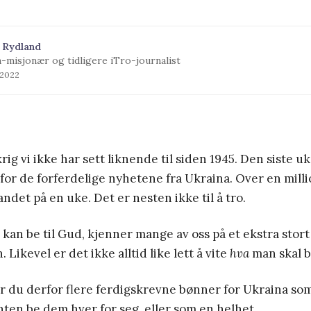
 Rydland
a-misjonær og tidligere iTro-journalist
 2022
rig vi ikke har sett liknende til siden 1945. Den siste uk
 for de forferdelige nyhetene fra Ukraina. Over en mil
landet på en uke. Det er nesten ikke til å tro.
d kan be til Gud, kjenner mange av oss på et ekstra stort
. Likevel er det ikke alltid like lett å vite
hva
man skal b
 du derfor flere ferdigskrevne bønner for Ukraina som
nten be dem hver for seg, eller som en helhet.