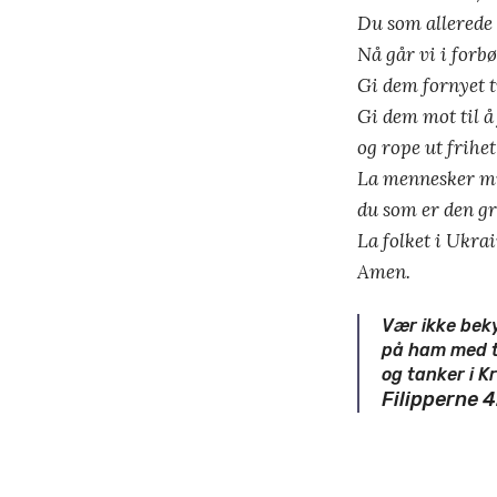
Du som allerede 
Nå går vi i forb
Gi dem fornyet tr
Gi dem mot til å
og rope ut frihe
La mennesker midt
du som er den gr
La folket i Ukrai
Amen.
Vær ikke beky
på ham med ta
og tanker i K
Filipperne 4