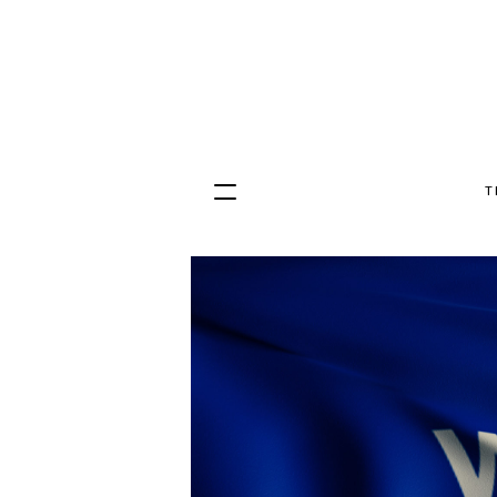
T
Hopp
til
innhold