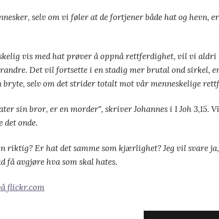
esker, selv om vi føler at de fortjener både hat og hevn, er l
elig vis med hat prøver å oppnå rettferdighet, vil vi aldri 
andre. Det vil fortsette i en stadig mer brutal ond sirkel, 
 bryte, selv om det strider totalt mot vår menneskelige rett
er sin bror, er en morder", skriver Johannes i 1 Joh 3,15. Vi
e det onde.
en riktig? Er hat det samme som kjærlighet? Jeg vil svare j
d få avgjøre hva som skal hates.
å flickr.com