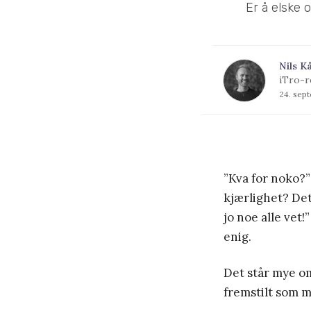
Er å elske 
Nils K
iTro-r
24. sep
”Kva for noko?”
kjærlighet? Det
jo noe alle vet!
enig.
Det står mye om 
fremstilt som m