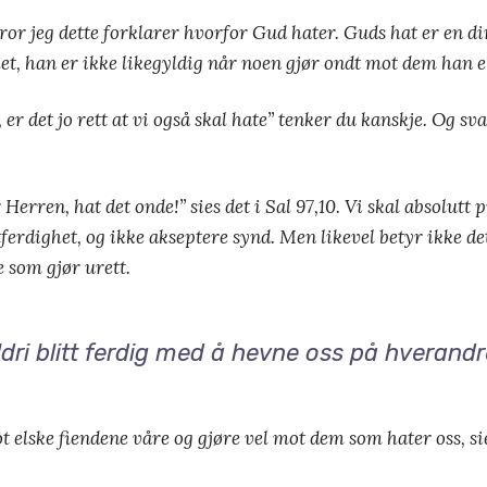
tror jeg dette forklarer hvorfor Gud hater. Guds hat er en d
et, han er ikke likegyldig når noen gjør ondt mot dem han e
, er det jo rett at vi også skal hate” tenker du kanskje. Og sva
Herren, hat det onde!” sies det i Sal 97,10. Vi skal absolutt 
erdighet, og ikke akseptere synd. Men likevel betyr ikke det
 som gjør urett.
 aldri blitt ferdig med å hevne oss på hverand
 elske fiendene våre og gjøre vel mot dem som hater oss, si