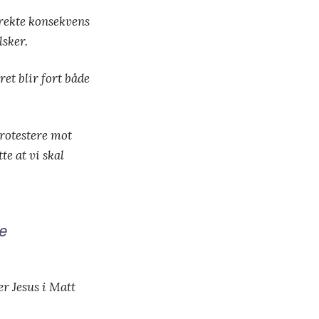
irekte konsekvens
lsker.
ret blir fort både
protestere mot
te at vi skal
re
er Jesus i Matt