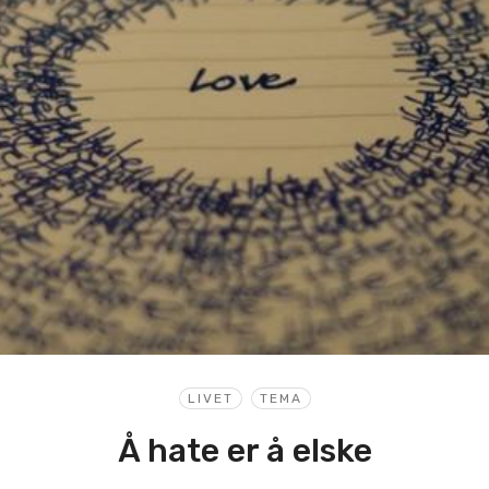
LIVET
TEMA
Å hate er å elske