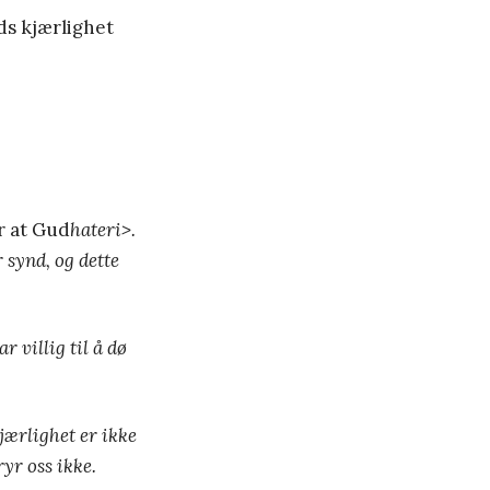
uds kjærlighet
er at Gud
hateri>.
 synd, og dette
 villig til å dø
jærlighet er ikke
ryr oss ikke.