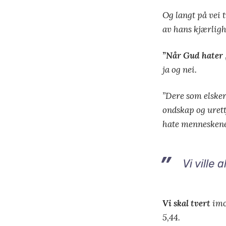
Og langt på vei 
av hans kjærligh
”Når Gud hater
ja og nei.
”Dere som elsker 
ondskap og urettf
hate menneskene
Vi ville
Vi skal tvert
imot
5,44.