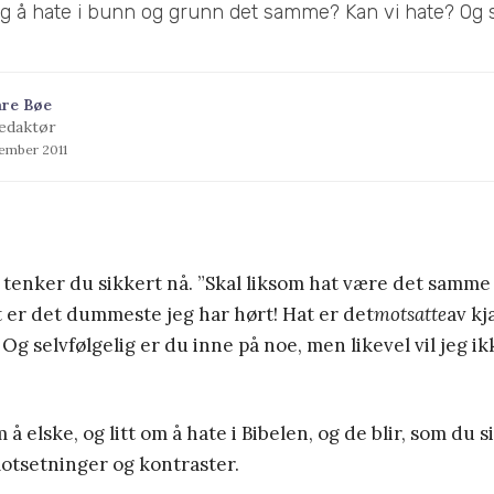
og å hate i bunn og grunn det samme? Kan vi hate? Og s
åre Bøe
edaktør
tember 2011
 tenker du sikkert nå. ”Skal liksom hat være det samm
 er det dummeste jeg har hørt! Hat er det
motsatte
av kj
” Og selvfølgelig er du inne på noe, men likevel vil jeg i
å elske, og litt om å hate i Bibelen, og de blir, som du si
otsetninger og kontraster.