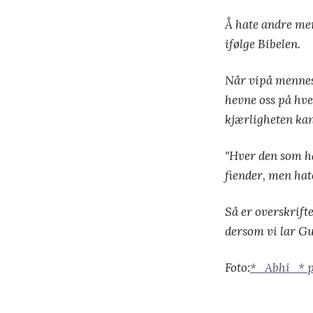
Å hate andre menn
ifølge Bibelen.
Når vipå mennesk
hevne oss på hver
kjærligheten kan
"Hver den som hat
fiender, men hat
Så er overskrift
dersom vi lar Gu
Foto:
*_Abhi_* p