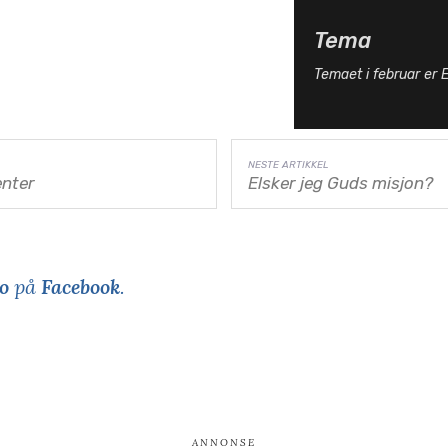
Tema
Temaet i februar er E
enter
Elsker jeg Guds misjon?
o
på
Facebook
.