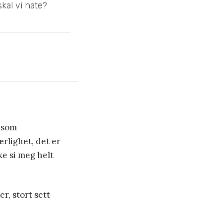
kal vi hate?
e som
ærlighet, det er
kke si meg helt
er, stort sett