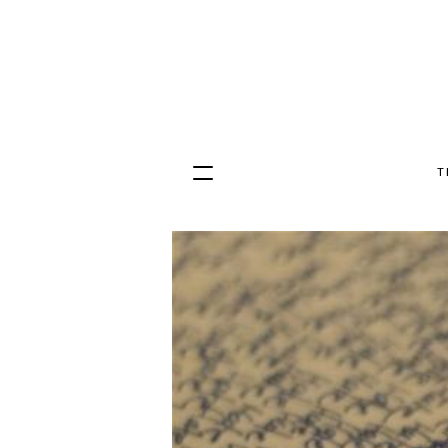
T
Hopp
til
innhold