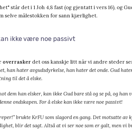
et" står det i 1 Joh 4,8 fast (og gjentatt i vers 16), og G
m selve målestokken for sann kjærlighet.
kan ikke være noe passivt
r overrasker
det oss kanskje litt når vi andre steder s
et, han hater avgudsdyrkelse, han hater det onde. Gud hater
ning til det å elske.
ot dem han elsker, kan ikke Gud bare stå og se på, og han var
denne ondskapen. For å elske kan ikke være noe passivt!
rep
er!
” brukte KrFU som slagord en gang. Det motsatte av k
ighet, blir det sagt. Altså at vi ser noe som er galt, men vi b