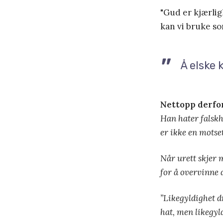
"Gud er kjærligh
kan vi bruke so
Å elske 
Nettopp derfo
Han hater falskh
er ikke en motset
Når urett skjer m
for å overvinne 
”
Likegyldighet d
hat, men likegyld