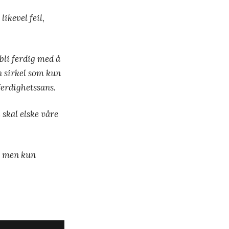
ikevel feil,
bli ferdig med å
en sirkel som kun
ferdighetssans.
 skal elske våre
a, men kun