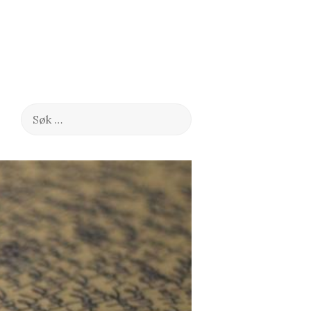
Søk
etter: