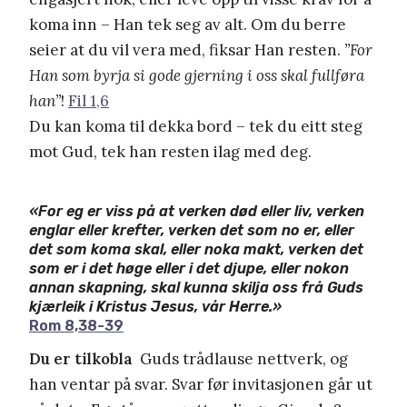
koma inn – Han tek seg av alt. Om du berre
seier at du vil vera med, fiksar Han resten.
”For
Han som byrja si gode gjerning i oss skal fullføra
han”
!
Fil 1,6
Du kan koma til dekka bord – tek du eitt steg
mot Gud, tek han resten ilag med deg.
«For eg er viss på at verken død eller liv, verken
englar eller krefter, verken det som no er, eller
det som koma skal, eller noka makt, verken det
som er i det høge eller i det djupe, eller nokon
annan skapning, skal kunna skilja oss frå Guds
kjærleik i Kristus Jesus, vår Herre.»
Rom 8,38-39
Du er tilkobla
Guds trådlause nettverk, og
han ventar på svar. Svar før invitasjonen går ut