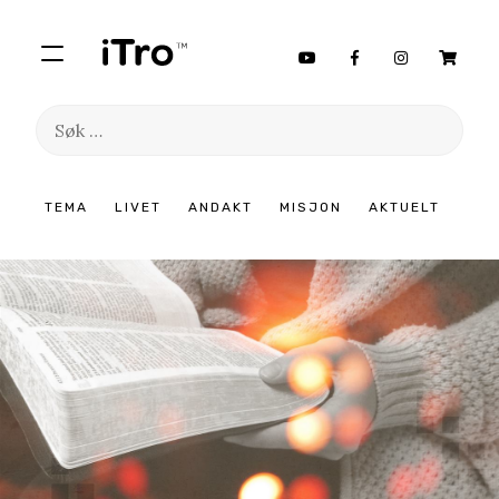
Søk
etter:
Hopp
TEMA
LIVET
ANDAKT
MISJON
AKTUELT
til
innhold