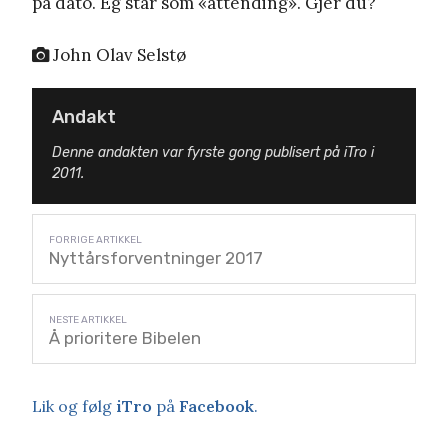
på dato. Eg står som «attending». Gjer du?
John Olav Selstø
Andakt
Denne andakten var fyrste gong publisert på iTro i
2011.
Nyttårsforventninger 2017
Å prioritere Bibelen
Lik og følg
iTro
på
Facebook
.