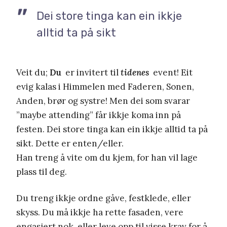
Dei store tinga kan ein ikkje
alltid ta på sikt
Veit du;
Du
er invitert til
tidenes
event! Eit
evig kalas i Himmelen med Faderen, Sonen,
Anden, brør og systre! Men dei som svarar
”maybe attending” får ikkje koma inn på
festen. Dei store tinga kan ein ikkje alltid ta på
sikt. Dette er enten/eller.
Han treng å vite om du kjem, for han vil lage
plass til deg.
Du treng ikkje ordne gåve, festklede, eller
skyss. Du må ikkje ha rette fasaden, vere
engasjert nok, eller leve opp til visse krav for å