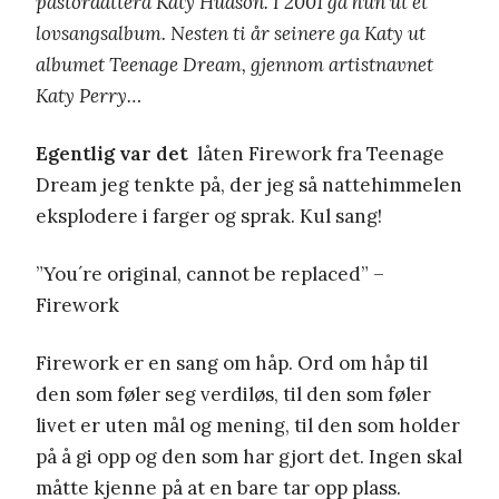
pastordattera Katy Hudson. I 2001 ga hun ut et
lovsangsalbum. Nesten ti år seinere ga Katy ut
albumet Teenage Dream, gjennom artistnavnet
Katy Perry…
Egentlig var det
låten Firework fra Teenage
Dream jeg tenkte på, der jeg så nattehimmelen
eksplodere i farger og sprak. Kul sang!
”You´re original, cannot be replaced” –
Firework
Firework er en sang om håp. Ord om håp til
den som føler seg verdiløs, til den som føler
livet er uten mål og mening, til den som holder
på å gi opp og den som har gjort det. Ingen skal
måtte kjenne på at en bare tar opp plass.