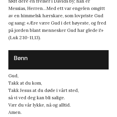
født dere en frelser i Davids by; han er
Messias, Herren…Med ett var engelen omgitt
av en himmelsk hærskare, som lovpriste Gud
og sang: «Ære være Gud i det høyeste, og fred
på jorden blant mennesker Gud har glede i!»
(Luk 2:10-11,13).
Bønn
Gud,
Takk at du kom,
Takk Jesus at du døde i vårt sted,
så vi ved deg kan bli salige.
Vær du vår lykke, nå og alltid.
Amen.