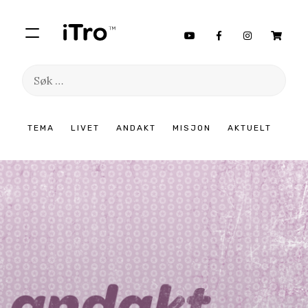
Søk
etter:
Hopp
TEMA
LIVET
ANDAKT
MISJON
AKTUELT
til
innhold