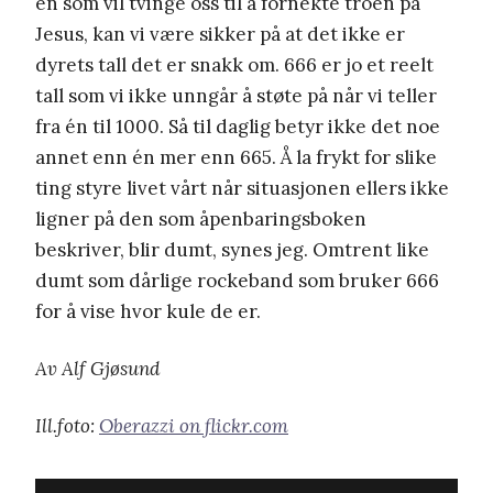
en som vil tvinge oss til å fornekte troen på
Jesus, kan vi være sikker på at det ikke er
dyrets tall det er snakk om. 666 er jo et reelt
tall som vi ikke unngår å støte på når vi teller
fra én til 1000. Så til daglig betyr ikke det noe
annet enn én mer enn 665. Å la frykt for slike
ting styre livet vårt når situasjonen ellers ikke
ligner på den som åpenbaringsboken
beskriver, blir dumt, synes jeg. Omtrent like
dumt som dårlige rockeband som bruker 666
for å vise hvor kule de er.
Av Alf Gjøsund
Ill.foto:
Oberazzi on flickr.com