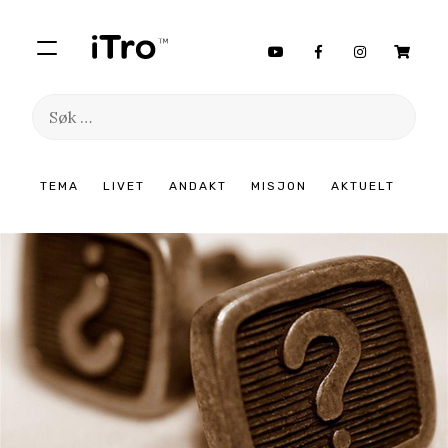
Søk
etter:
Hopp
TEMA
LIVET
ANDAKT
MISJON
AKTUELT
til
innhold