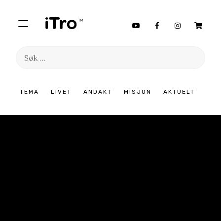
Søk
etter:
Hopp
TEMA
LIVET
ANDAKT
MISJON
AKTUELT
til
innhold