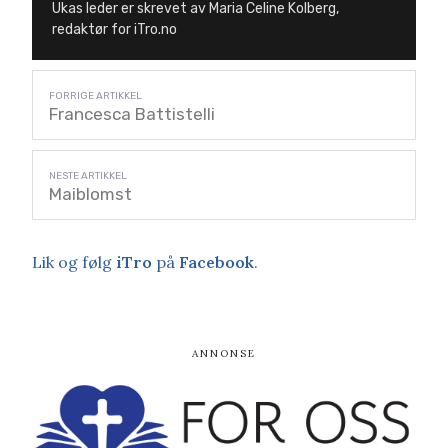
Ukas leder er skrevet av Maria Celine Kolberg,
redaktør for iTro.no
Francesca Battistelli
Maiblomst
Lik og følg
iTro
på
Facebook
.