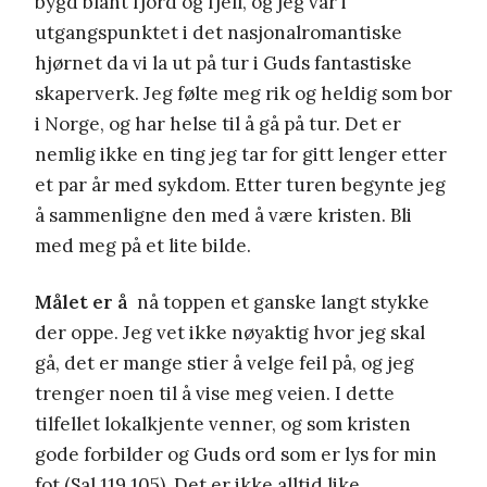
bygd blant fjord og fjell, og jeg var i
utgangspunktet i det nasjonalromantiske
hjørnet da vi la ut på tur i Guds fantastiske
skaperverk. Jeg følte meg rik og heldig som bor
i Norge, og har helse til å gå på tur. Det er
nemlig ikke en ting jeg tar for gitt lenger etter
et par år med sykdom. Etter turen begynte jeg
å sammenligne den med å være kristen. Bli
med meg på et lite bilde.
Målet er å
nå toppen et ganske langt stykke
der oppe. Jeg vet ikke nøyaktig hvor jeg skal
gå, det er mange stier å velge feil på, og jeg
trenger noen til å vise meg veien. I dette
tilfellet lokalkjente venner, og som kristen
gode forbilder og Guds ord som er lys for min
fot (Sal 119,105). Det er ikke alltid like