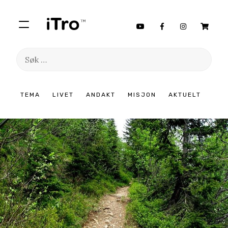
Søk
etter:
Hopp
TEMA
LIVET
ANDAKT
MISJON
AKTUELT
til
innhold