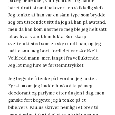
på seg pene klær, var nybarbert og hadde
håret dratt stramt bakover i en skikkelig sleik.
Jeg tenkte at han var en sånn type som brydde
seg om utseendet sitt da jeg så han på avstand,
men da han kom nærmere meg ble jeg helt satt
ut av hvor vondt han lukta. Sur, skarp
svettelukt stod som en sky rundt han, og jeg
måtte snu meg bort, fordi det var så ekkelt.
Velkledd mann, men langt i fra velluktende.
Jeg lot meg lure av førsteinntrykket.
Jeg begynte å tenke på hvordan jeg lukter.
Først på om jeg hadde huska å ta på meg
deodorant og parfyme etter dusjen i dag, men
ganske fort begynte jeg å tenke på et
bibelvers. Paulus skriver nemlig i et brev til
menigheten i Korint at vi som kristne er en