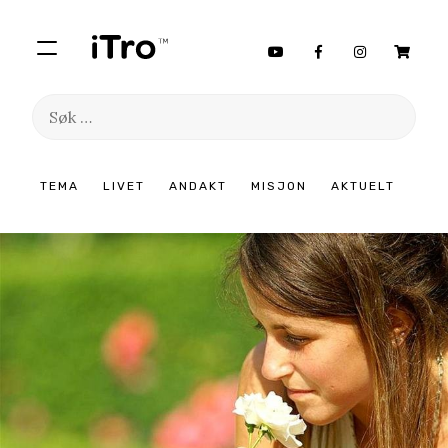
Søk
etter:
Hopp
TEMA
LIVET
ANDAKT
MISJON
AKTUELT
til
innhold