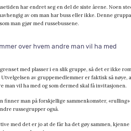
ssetiden har endret seg en del de siste årene. Noen st
uavhengig av om man har buss eller ikke. Denne gruppa 
k som man gjør med russebussene.
mmer over hvem andre man vil ha med
grenset med plasser i en slik gruppe, så det er ikke rom 
 Utvelgelsen av gruppemedlemmer er faktisk så nøye,
e man vil ha med og som dermed skal få invitasjonen.
 finner man på forskjellige sammenkomster, «rulling» 
andre russegrupper også.
itive med det er jo at de får ha det gøy sammen, kjenne