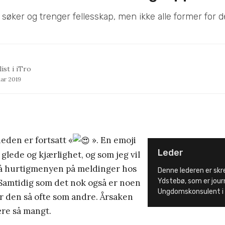
øker og trenger fellesskap, men ikke alle former for de
ist i iTro
uar 2019
eden er fortsatt «
». En emoji
Leder
 glede og kjærlighet, og som jeg vil
 på hurtigmenyen på meldinger hos
Denne lederen er skr
Ydstebø, som er journa
 Samtidig som det nok også er noen
Ungdomskonsulent i 
r den så ofte som andre. Årsaken
ære så mangt.