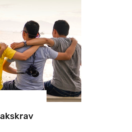
takskrav