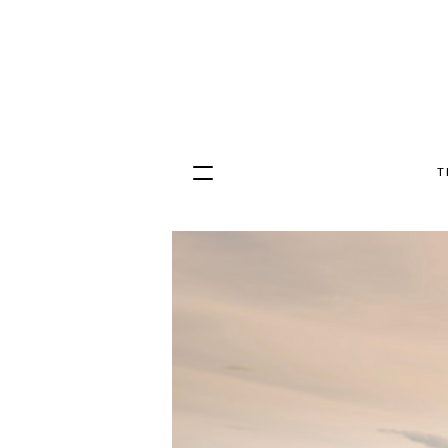
T
Hopp
til
innhold