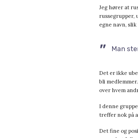
Jeg hører at ru
russegrupper, 
egne navn, sli
Man ste
Det er ikke ube
bli medlemmer.
over hvem andr
I denne gruppen
treffer nok på 
Det fine og pos