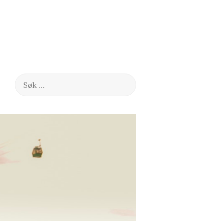
Søk
etter: