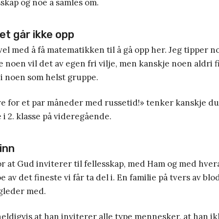
sskap og noe å samles om.
t går ikke opp
evel med å få matematikken til å gå opp her. Jeg tipper n
e noen vil det av egen fri vilje, men kanskje noen aldri 
i noen som helst gruppe.
are for et par måneder med russetid!» tenker kanskje d
 i 2. klasse på videregående.
inn
for at Gud inviterer til fellesskap, med Ham og med hve
e av det fineste vi får ta del i. En familie på tvers av b
 gleder med.
heldigvis at han inviterer alle type mennesker, at han 