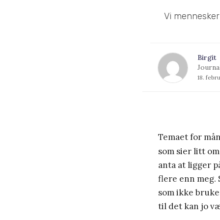
Vi mennesker s
Birgit
Journal
18. febr
Temaet for mån
som sier litt om
anta at ligger
flere enn meg.
som ikke bruke
til det kan jo v