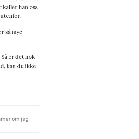
er kaller han oss
 utenfor.
er så mye
 Så er det nok
ud, kan du ikke
mmer om jeg