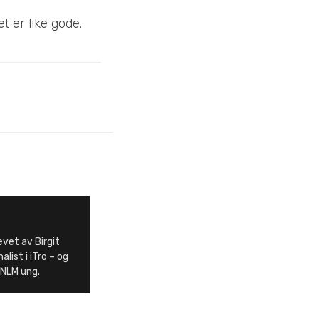
t er like gode.
evet av Birgit
list i iTro – og
NLM ung.