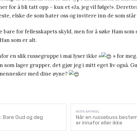
er for å bli tatt opp – kun et «Ja, jeg vil følge!». Derett
neste, elske de som hater oss og invitere inn de som står
ke bare for fellesskapets skyld, men for å søke Ham som 
 Han som er alt.
nfor en slik russegruppe i mai lyser ikke «
» for meg.
n som lager grupper, det gjør jeg i mitt eget liv også. G
e mennesker med dine øyne?
 Bare Gud og deg
Når en russebuss beste
er innafor eller ikke