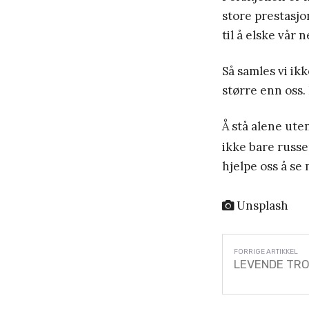
store prestasjon
til å elske vår 
Så samles vi ik
større enn oss.
Å stå alene ute
ikke bare russe
hjelpe oss å s
Unsplash
LEVENDE TRO: