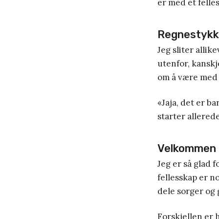
er med et felle
Regnestykke
Jeg sliter allik
utenfor, kanskj
om å være med 
«Jaja, det er b
starter allerede
Velkommen 
Jeg er så glad 
fellesskap er no
dele sorger og
Forskjellen er 