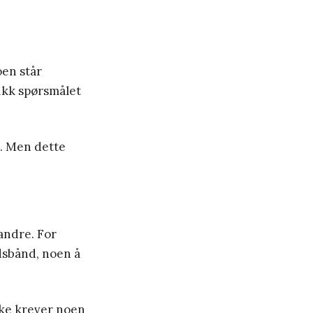
oen står
fikk spørsmålet
u. Men dette
randre. For
lodsbånd, noen å
ikke krever noen