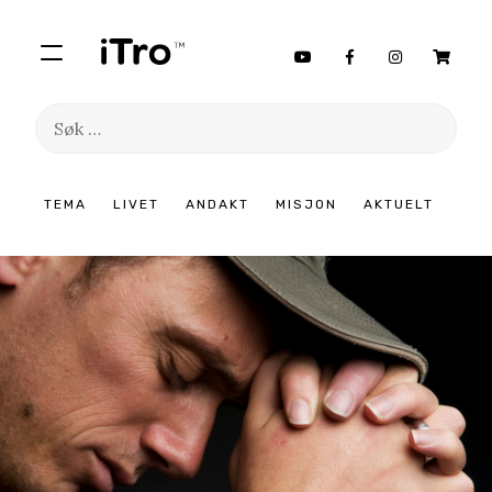
Søk
etter:
Hopp
TEMA
LIVET
ANDAKT
MISJON
AKTUELT
til
innhold