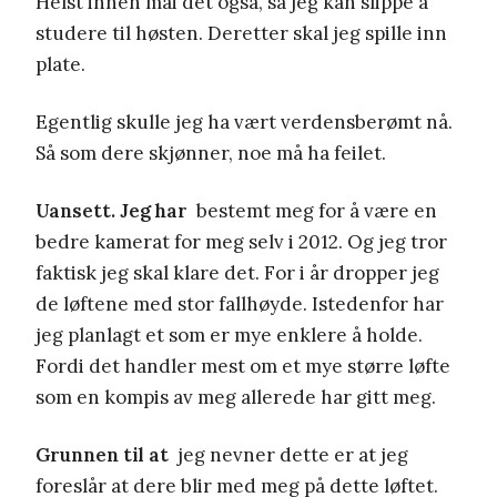
Helst innen mai det også, så jeg kan slippe å
studere til høsten. Deretter skal jeg spille inn
plate.
Egentlig skulle jeg ha vært verdensberømt nå.
Så som dere skjønner, noe må ha feilet.
Uansett. Jeg har
bestemt meg for å være en
bedre kamerat for meg selv i 2012. Og jeg tror
faktisk jeg skal klare det. For i år dropper jeg
de løftene med stor fallhøyde. Istedenfor har
jeg planlagt et som er mye enklere å holde.
Fordi det handler mest om et mye større løfte
som en kompis av meg allerede har gitt meg.
Grunnen til at
jeg nevner dette er at jeg
foreslår at dere blir med meg på dette løftet.