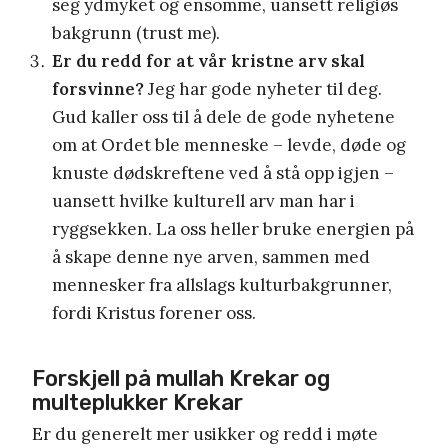
seg ydmyket og ensomme, uansett religiøs
bakgrunn (trust me).
Er du redd for at vår kristne arv skal
forsvinne?
Jeg har gode nyheter til deg.
Gud kaller oss til å dele de gode nyhetene
om at Ordet ble menneske – levde, døde og
knuste dødskreftene ved å stå opp igjen –
uansett hvilke kulturell arv man har i
ryggsekken. La oss heller bruke energien på
å skape denne nye arven, sammen med
mennesker fra allslags kulturbakgrunner,
fordi Kristus forener oss.
Forskjell på mullah Krekar og
multeplukker Krekar
Er du generelt mer usikker og redd i møte