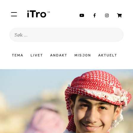
Søk
etter:
Hopp
TEMA
LIVET
ANDAKT
MISJON
AKTUELT
til
innhold