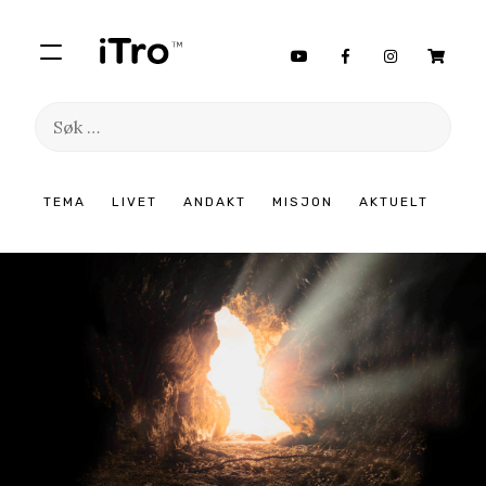
Søk
etter:
Hopp
TEMA
LIVET
ANDAKT
MISJON
AKTUELT
til
innhold