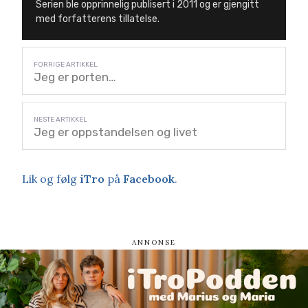
Serien ble opprinnelig publisert i 2011 og er gjengitt
med forfatterens tillatelse.
Jeg er porten…
Jeg er oppstandelsen og livet
Lik og følg
iTro
på
Facebook
.