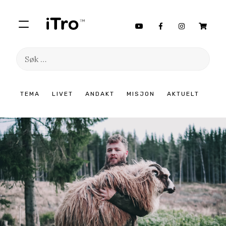
Søk
etter:
Hopp
TEMA
LIVET
ANDAKT
MISJON
AKTUELT
til
innhold