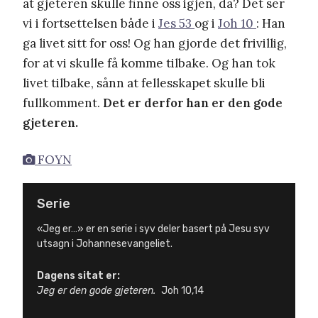
at gjeteren skulle finne oss igjen, da? Det ser
vi i fortsettelsen både i
Jes 53
og i
Joh 10
: Han
ga livet sitt for oss! Og han gjorde det frivillig,
for at vi skulle få komme tilbake. Og han tok
livet tilbake, sånn at fellesskapet skulle bli
fullkomment.
Det er derfor han er den gode
gjeteren.
FOYN
Serie
«Jeg er…» er en serie i syv deler basert på Jesu syv
utsagn i Johannesevangeliet.
Dagens sitat er:
Jeg er den gode gjeteren.
Joh 10,14