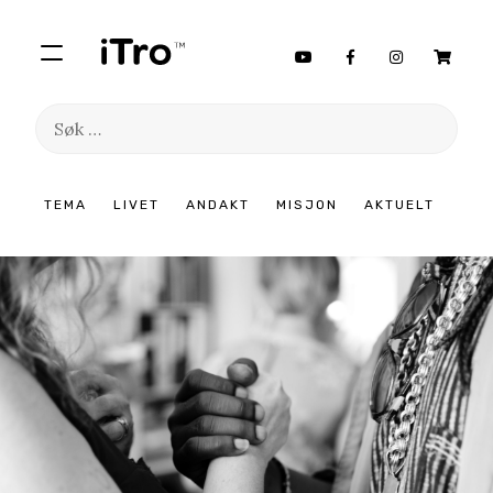
Søk
etter:
Hopp
TEMA
LIVET
ANDAKT
MISJON
AKTUELT
til
innhold