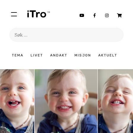
Søk
etter:
Hopp
TEMA
LIVET
ANDAKT
MISJON
AKTUELT
til
innhold