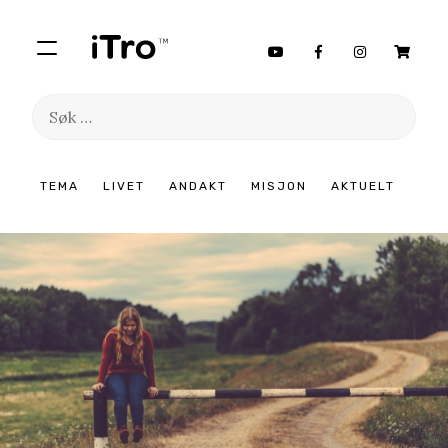
Søk
etter:
Hopp
TEMA
LIVET
ANDAKT
MISJON
AKTUELT
til
innhold