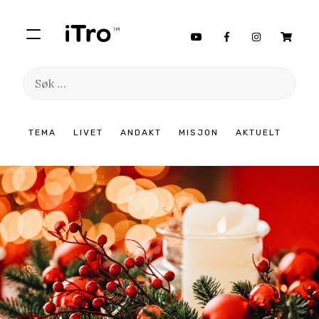
Søk
etter:
Hopp
TEMA
LIVET
ANDAKT
MISJON
AKTUELT
til
innhold