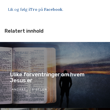
Lik og følg
iTro
på
Facebook
.
Relatert innhold
Ulike forventninger om hvem
Jesus er
ANDAKT
BIBELEN