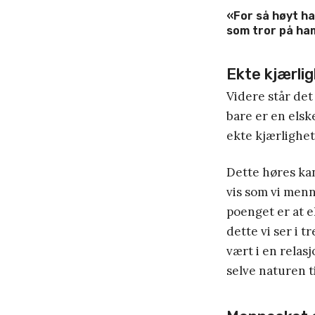
«For så høyt ha
som tror på ham,
Ekte kjærlig
Videre står det 
bare er en elsk
ekte kjærlighet
Dette høres kan
vis som vi menn
poenget er at e
dette vi ser i 
vært i en relas
selve naturen t