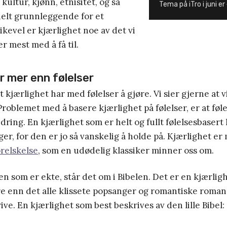
 kultur, kjønn, etnisitet, og så
Tema på iTro i juni er
helt grunnleggende for et
kevel er kjærlighet noe av det vi
r mest med å få til.
r mer enn følelser
t kjærlighet har med følelser å gjøre. Vi sier gjerne at vi 
Problemet med å basere kjærlighet på følelser, er at føle
ndring. En kjærlighet som er helt og fullt følelsesbasert
nger, for den er jo så vanskelig å holde på. Kjærlighet e
orelskelse
, som en udødelig klassiker minner oss om.
n som er ekte, står det om i Bibelen. Det er en kjærli
re enn det alle klissete popsanger og romantiske roma
rive. En kjærlighet som best beskrives av den lille Bibel: