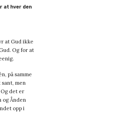
r at hver den
yr at Gud ikke
Gud. Og for at
eenig.
 én, på samme
t sant, men
 Og det er
en og Ånden
ndet opp i