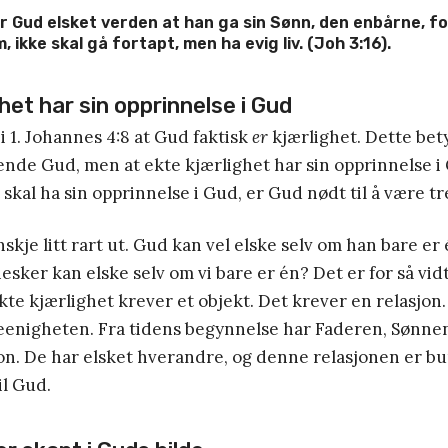
r Gud elsket verden at han ga sin Sønn, den enbårne, fo
 ikke skal gå fortapt, men ha evig liv. (Joh 3:16).
het har sin opprinnelse i Gud
i 1. Johannes 4:8 at Gud faktisk
er
kjærlighet. Dette bet
ende Gud, men at ekte kjærlighet har sin opprinnelse i 
 skal ha sin opprinnelse i Gud, er Gud nødt til å være tr
skje litt rart ut. Gud kan vel elske selv om han bare er
esker kan elske selv om vi bare er én? Det er for så vid
kte kjærlighet krever et objekt. Det krever en relasjon.
treenigheten. Fra tidens begynnelse har Faderen, Sønn
jon. De har elsket hverandre, og denne relasjonen er bu
il Gud.