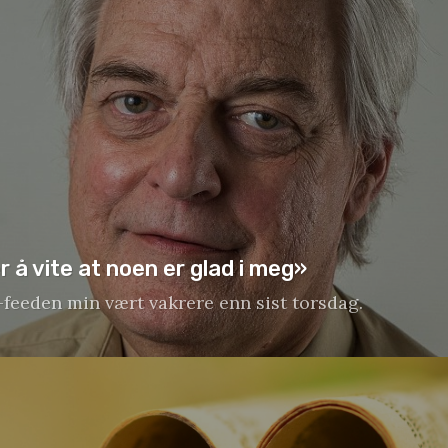
r å vite at noen er glad i meg»
-feeden min vært vakrere enn sist torsdag.