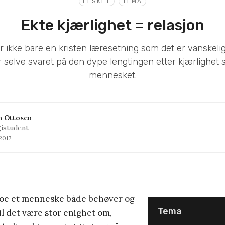
ELSKET
TEMA
Ekte kjærlighet = relasjon
 ikke bare en kristen læresetning som det er vanskelig 
r selve svaret på den dype lengtingen etter kjærlighet 
mennesket.
n Ottosen
istudent
 2017
noe et menneske både behøver og
Tema
il det være stor enighet om,