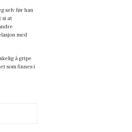
g selv før han
 si at
 andre
elasjon med
skelig å gripe
et som finnes i