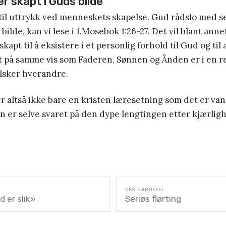
r skapt i Guds bilde
il uttrykk ved menneskets skapelse. Gud rådslo med se
 bilde, kan vi lese i 1.Mosebok 1:26-27. Det vil blant annet
apt til å eksistere i et personlig forhold til Gud og til
t på samme vis som Faderen, Sønnen og Ånden er i en r
lsker hverandre.
 altså ikke bare en kristen læresetning som det er van
Den er selve svaret på den dype lengtingen etter kjærligh
d er slik»
Seriøs flørting