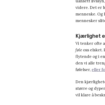
uansett livssyn,
videre. Det er 
menneske. Og li
mennesker slite
Kjærlighet e
Vi tenker ofte a
føle
oss elsket. 
flytende og i e
den vi alle tre
følelser,
eller f
Den kjærlighete
større og dype
vil klare å besk