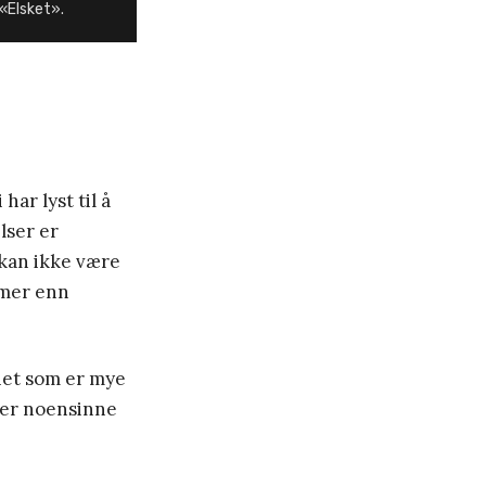
 «Elsket».
har lyst til å
lser er
 kan ikke være
r mer enn
ghet som er mye
ner noensinne