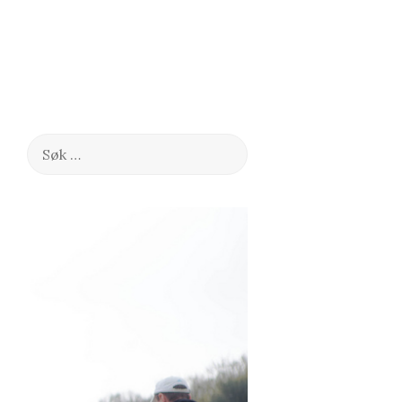
Søk
etter: