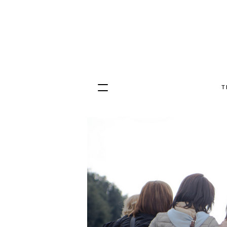
T
Hopp
til
innhold