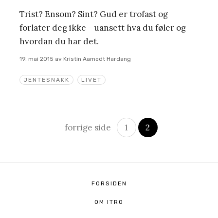
Trist? Ensom? Sint? Gud er trofast og
forlater deg ikke - uansett hva du føler og
hvordan du har det.
19. mai 2015
av
Kristin Aamodt Hardang
JENTESNAKK
LIVET
Innleggsnavigasjon
forrige side
1
2
FORSIDEN
OM ITRO