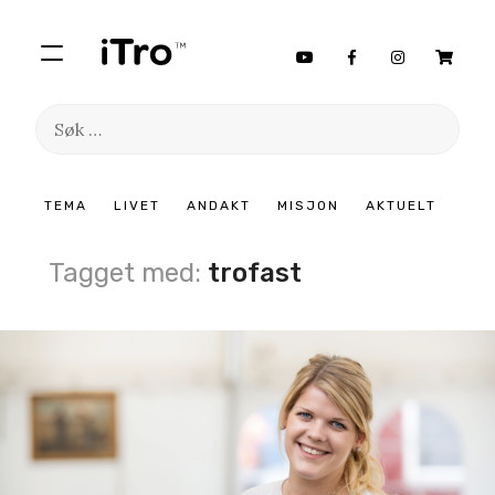
Søk
etter:
Hopp
TEMA
LIVET
ANDAKT
MISJON
AKTUELT
til
innhold
Tagget med:
trofast