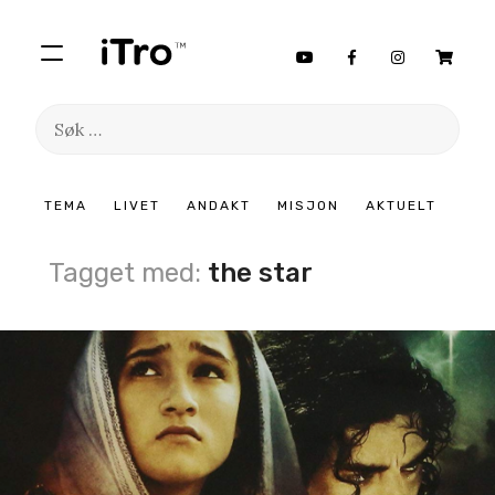
Søk
etter:
Hopp
TEMA
LIVET
ANDAKT
MISJON
AKTUELT
til
innhold
Tagget med:
the star