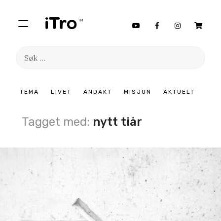
Søk
etter:
Hopp
TEMA
LIVET
ANDAKT
MISJON
AKTUELT
til
innhold
Tagget med:
nytt tiår