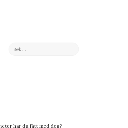
Søk
etter:
4
heter har du fått med deg?