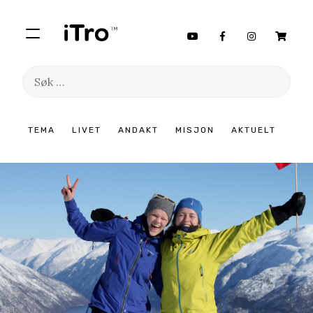
Søk
etter:
Hopp
TEMA
LIVET
ANDAKT
MISJON
AKTUELT
til
innhold