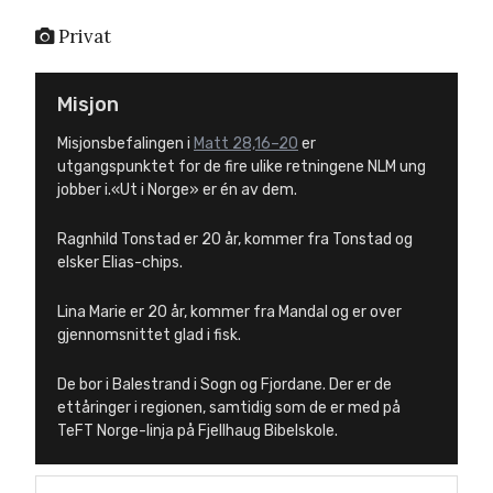
Privat
Misjon
Misjonsbefalingen i
Matt 28,16–20
er
utgangspunktet for de fire ulike retningene NLM ung
jobber i.«Ut i Norge» er én av dem.
Ragnhild Tonstad er 20 år, kommer fra Tonstad og
elsker Elias-chips.
Lina Marie er 20 år, kommer fra Mandal og er over
gjennomsnittet glad i fisk.
De bor i Balestrand i Sogn og Fjordane. Der er de
ettåringer i regionen, samtidig som de er med på
TeFT Norge-linja på Fjellhaug Bibelskole.