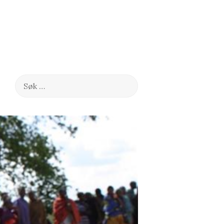
Søk
etter: