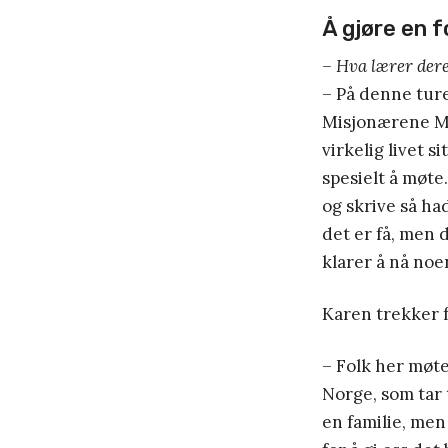
Å gjøre en f
– Hva lærer der
– På denne ture
Misjonærene Mar
virkelig livet s
spesielt å møte
og skrive så ha
det er få, men d
klarer å nå noe
Karen trekker 
– Folk her møte
Norge, som tar t
en familie, men