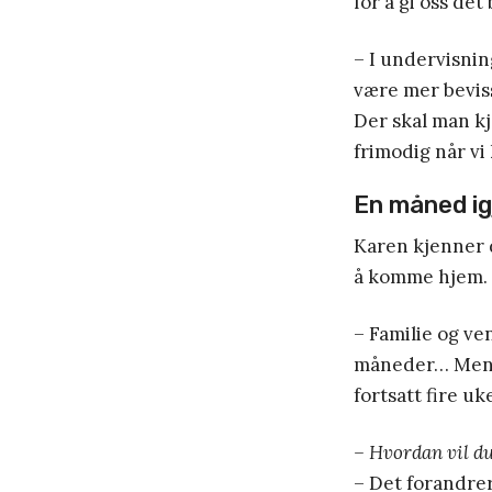
for å gi oss det
– I undervisnin
være mer bevis
Der skal man k
frimodig når v
En måned ig
Karen kjenner d
å komme hjem.
– Familie og ve
måneder… Men je
fortsatt fire uk
– Hvordan vil du
– Det forandrer