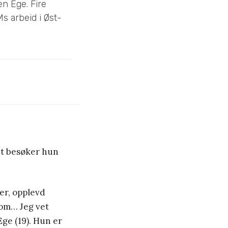
en Ege. Fire
s arbeid i Øst-
et besøker hun
er, opplevd
dom… Jeg vet
Ege (19). Hun er