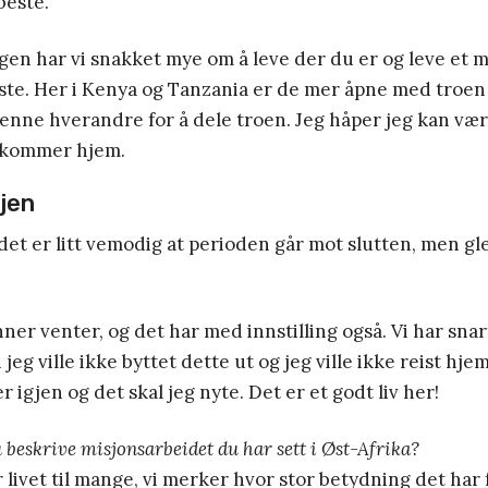
 beste.
gen har vi snakket mye om å leve der du er og leve et må
ste. Her i Kenya og Tanzania er de mer åpne med troen
jenne hverandre for å dele troen. Jeg håper jeg kan væ
i kommer hjem.
jen
et er litt vemodig at perioden går mot slutten, men gle
nner venter, og det har med innstilling også. Vi har snar
g ville ikke byttet dette ut og jeg ville ikke reist hjem
er igjen og det skal jeg nyte. Det er et godt liv her!
 beskrive misjonsarbeidet du har sett i Øst-Afrika?
 livet til mange, vi merker hvor stor betydning det har 