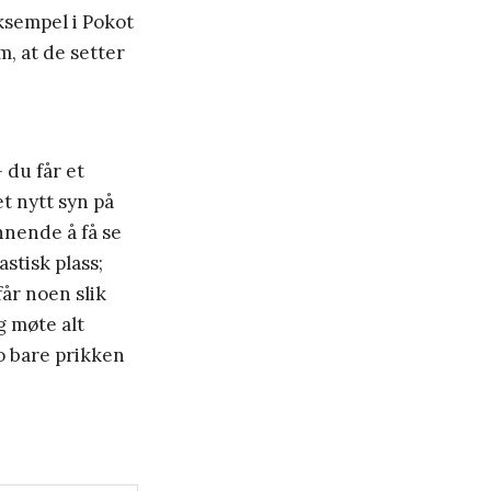
eksempel i Pokot
m, at de setter
 du får et
et nytt syn på
nnende å få se
stisk plass;
får noen slik
g møte alt
jo bare prikken