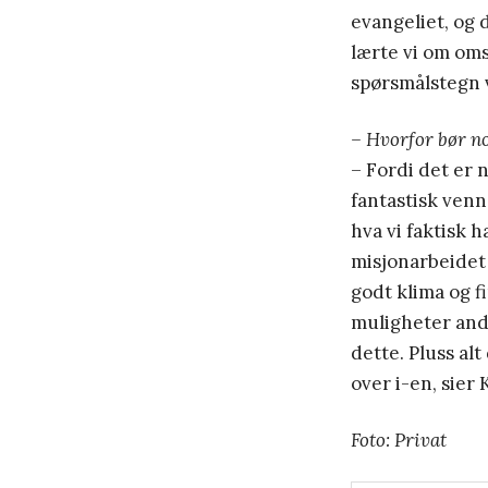
evangeliet, og 
lærte vi om oms
spørsmålstegn 
– Hvorfor bør no
– Fordi det er 
fantastisk venn
hva vi faktisk 
misjonarbeidet 
godt klima og f
muligheter andr
dette. Pluss alt
over i-en, sier
Foto: Privat