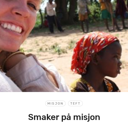
MISJON
TEFT
Smaker på misjon