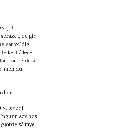
skjell.
språket, de gir
ng var veldig
de lært å lese
 Man kan tenkeat
le, men du
ærdom.
vi lever i
g Ingunn sov hos
e gjorde så mye