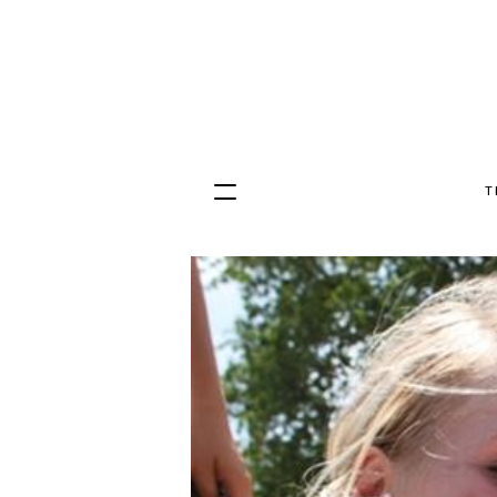
T
Hopp
til
innhold