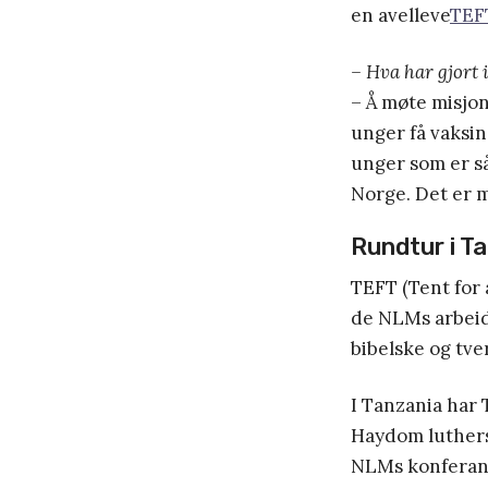
en avelleve
TEF
– Hva har gjort 
– Å møte misjon
unger få vaksin
unger som er så 
Norge. Det er my
Rundtur i T
TEFT (Tent for 
de NLMs arbeid 
bibelske og tve
I Tanzania har 
Haydom luthers
NLMs konferanse