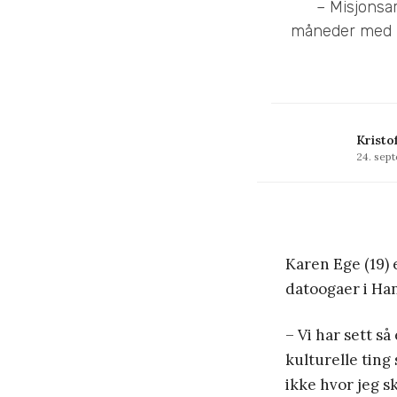
– Misjonsar
måneder med ko
Kristo
24. sep
Karen Ege (19)
datoogaer i Han
– Vi har sett s
kulturelle ting
ikke hvor jeg s