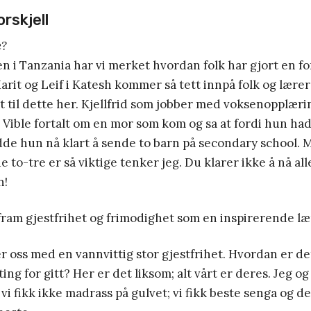
orskjell
e?
n i Tanzania har vi merket hvordan folk har gjort en for
it og Leif i Katesh kommer så tett innpå folk og lærer 
itt til dette her. Kjellfrid som jobber med voksenopplæri
. Vible fortalt om en mor som kom og sa at fordi hun had
dde hun nå klart å sende to barn på secondary school.
e to-tre er så viktige tenker jeg. Du klarer ikke å nå al
n!
fram gjestfrihet og frimodighet som en inspirerende l
r oss med en vannvittig stor gjestfrihet. Hvordan er det 
ing for gitt? Her er det liksom; alt vårt er deres. Jeg o
 vi fikk ikke madrass på gulvet; vi fikk beste senga og d