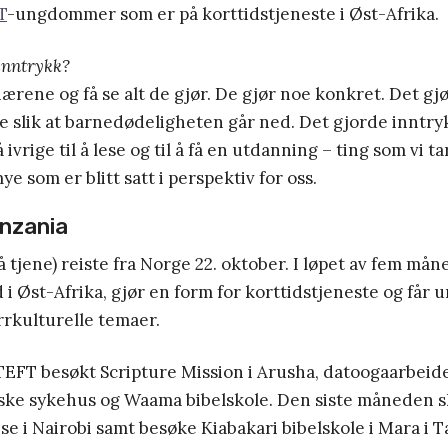
T
-ungdommer som er på korttidstjeneste i Øst-Afrika.
inntrykk?
ærene og få se alt de gjør. De gjør noe konkret. Det gjø
e slik at barnedødeligheten går ned. Det gjorde inntry
ivrige til å lese og til å få en utdanning – ting som vi tar 
e som er blitt satt i perspektiv for oss.
anzania
å tjene) reiste fra Norge 22. oktober. I løpet av fem må
i Øst-Afrika, gjør en form for korttidstjeneste og får u
rrkulturelle temaer.
TEFT besøkt Scripture Mission i Arusha, datoogaarbeide
ke sykehus og Waama bibelskole. Den siste måneden sk
 i Nairobi samt besøke Kiabakari bibelskole i Mara i T