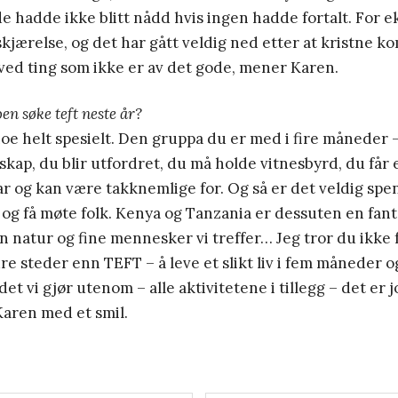
de hadde ikke blitt nådd hvis ingen hadde fortalt. For 
kjærelse, og det har gått veldig ned etter at kristne ko
ved ting som ikke er av det gode, mener Karen.
en søke teft neste år?
noe helt spesielt. Den gruppa du er med i fire måneder –
skap, du blir utfordret, du må holde vitnesbyrd, du får 
har og kan være takknemlige for. Og så er det veldig spe
og få møte folk. Kenya og Tanzania er dessuten en fanta
in natur og fine mennesker vi treffer… Jeg tror du ikke 
e steder enn TEFT – å leve et slikt liv i fem måneder o
 det vi gjør utenom – alle aktivitetene i tillegg – det er 
 Karen med et smil.