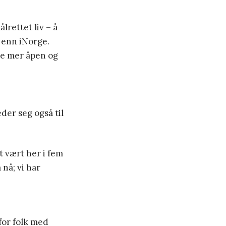
lrettet liv – å
 enn iNorge.
re mer åpen og
der seg også til
t vært her i fem
 nå; vi har
for folk med