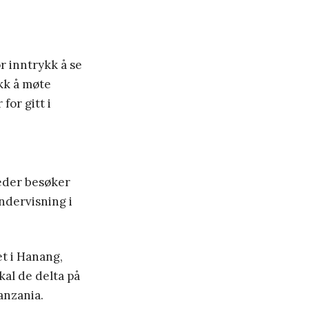
r inntrykk å se
kk å møte
for gitt i
neder besøker
ndervisning i
t i Hanang,
al de delta på
anzania.